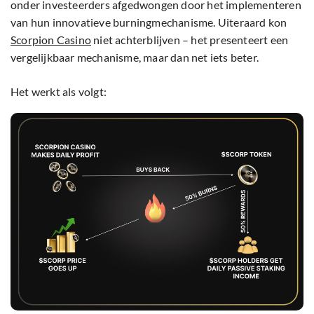
onder investeerders afgedwongen door het implementeren
van hun innovatieve burningmechanisme. Uiteraard kon
Scorpion Casino
niet achterblijven – het presenteert een
vergelijkbaar mechanisme, maar dan net iets beter.
Het werkt als volgt: