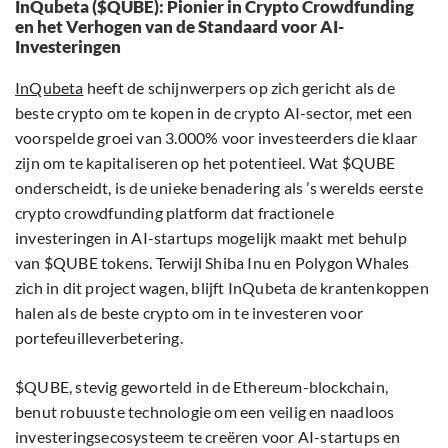
InQubeta ($QUBE): Pionier in Crypto Crowdfunding
en het Verhogen van de Standaard voor AI-
Investeringen
InQubeta
heeft de schijnwerpers op zich gericht als de
beste crypto om te kopen in de crypto AI-sector, met een
voorspelde groei van 3.000% voor investeerders die klaar
zijn om te kapitaliseren op het potentieel. Wat $QUBE
onderscheidt, is de unieke benadering als ’s werelds eerste
crypto crowdfunding platform dat fractionele
investeringen in AI-startups mogelijk maakt met behulp
van $QUBE tokens. Terwijl Shiba Inu en Polygon Whales
zich in dit project wagen, blijft InQubeta de krantenkoppen
halen als de beste crypto om in te investeren voor
portefeuilleverbetering.
$QUBE, stevig geworteld in de Ethereum-blockchain,
benut robuuste technologie om een veilig en naadloos
investeringsecosysteem te creëren voor AI-startups en