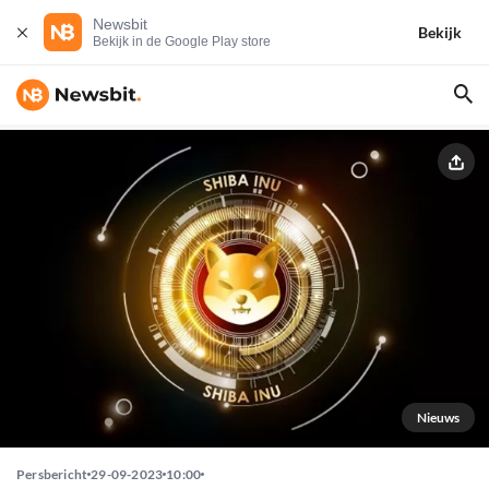
Newsbit
Bekijk
Bekijk in de Google Play store
Nieuws
Persbericht
29-09-2023
10:00