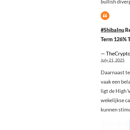
bullish diver
#ShibaInu
Re
Term 126% T
— TheCrypto
July 21, 2025
Daarnaast te
vaak een bel
ligt de High 
wekelijkse c
kunnen stimu