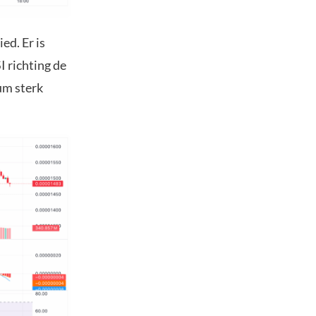
ed. Er is
 richting de
eum sterk