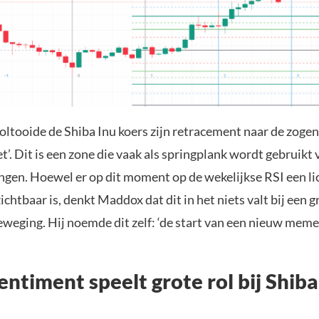
voltooide de Shiba Inu koers zijn retracement naar de zog
t’. Dit is een zone die vaak als springplank wordt gebruikt
gen. Hoewel er op dit moment op de wekelijkse RSI een li
tbaar is, denkt Maddox dat dit in het niets valt bij een g
weging. Hij noemde dit zelf: ‘de start van een nieuw meme
ntiment speelt grote rol bij Shiba