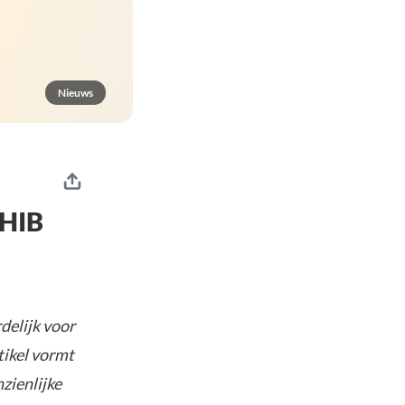
Nieuws
SHIB
delijk voor
tikel vormt
nzienlijke