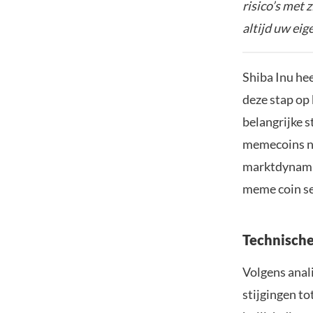
risico’s met 
altijd uw ei
Shiba Inu hee
deze stap op
belangrijke s
memecoins ni
marktdynamie
meme coin se
Technische
Volgens anal
stijgingen to