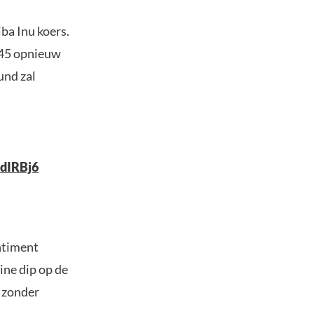
ba Inu koers.
845 opnieuw
und zal
zdIRBj6
entiment
ine dip op de
, zonder