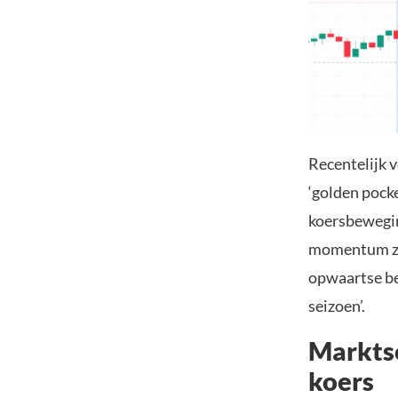
Recentelijk 
‘golden pocke
koersbewegin
momentum zich
opwaartse be
seizoen’.
Marktse
koers