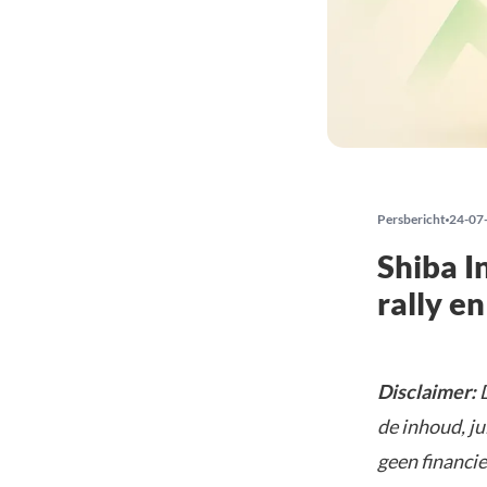
Persbericht
24-07
Shiba I
rally e
Disclaimer:
D
de inhoud, ju
geen financie