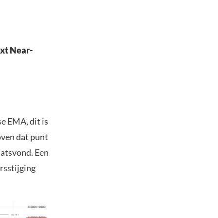
xt Near-
e EMA, dit is
oven dat punt
laatsvond. Een
rsstijging