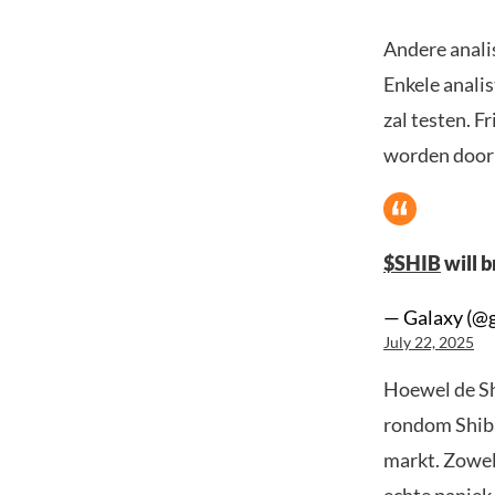
Andere anali
Enkele anali
zal testen. F
worden door 
$SHIB
will b
— Galaxy (@
July 22, 2025
Hoewel de Shi
rondom Shiba 
markt. Zowel