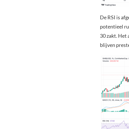
De RSI is afg
potentieel r
30 zakt. Het 
blijven prest