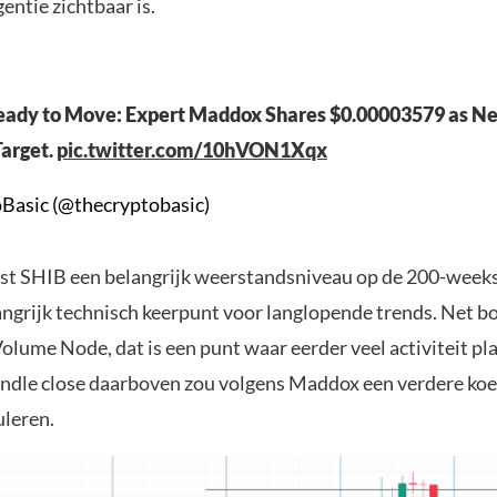
gentie zichtbaar is.
ady to Move: Expert Maddox Shares $0.00003579 as Ne
arget.
pic.twitter.com/10hVON1Xqx
Basic (@thecryptobasic)
st SHIB een belangrijk weerstandsniveau op de 200-weeks
angrijk technisch keerpunt voor langlopende trends. Net b
Volume Node, dat is een punt waar eerder veel activiteit p
andle close daarboven zou volgens Maddox een verdere koe
leren.