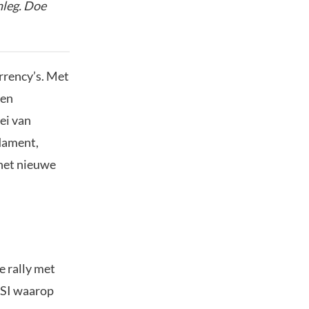
nleg. Doe
urrency’s. Met
een
oei van
ndament,
 het nieuwe
e rally met
 RSI waarop