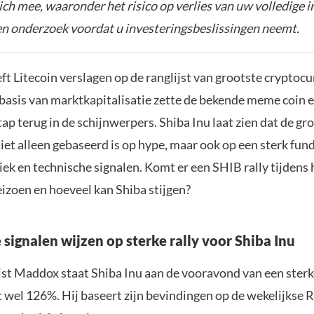
zich mee, waaronder het risico op verlies van uw volledige i
gen onderzoek voordat u investeringsbeslissingen neemt.
ft Litecoin verslagen op de ranglijst van grootste cryptoc
 basis van marktkapitalisatie zette de bekende meme coin 
tap terug in de schijnwerpers. Shiba Inu laat zien dat de gr
et alleen gebaseerd is op hype, maar ook op een sterk fu
k en technische signalen. Komt er een SHIB rally tijdens
izoen en hoeveel kan Shiba stijgen?
 signalen wijzen op sterke rally voor Shiba Inu
ist Maddox staat Shiba Inu aan de vooravond van een sterk
t wel 126%. Hij baseert zijn bevindingen op de wekelijkse