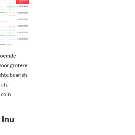
enoemde
 voor grotere
chte bearish
rote
 coin
 Inu