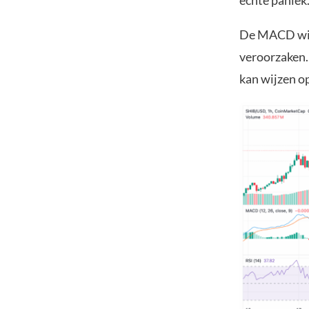
echte paniek
De MACD wijs
veroorzaken.
kan wijzen o