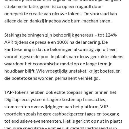
stiekeme inflatie, geen risico op een rugpull door
onbeperkte creatie van nieuwe tokens. De voorraad kan
alleen dalen dankzij ingebouwde burn-mechanismen.
Stakingsbeloningen zijn behoorlijk genereus – tot 124%
APR tijdens de presale en 100% na de lancering. De
kanttekening is dat de beloningen afkomstig zijn uit een
vooraf ingestelde pool in plaats van nieuw gedrukte tokens,
waardoor het economische model op de lange termijn
houdbaar blijft. Wie vroegtijdig unstaket, krijgt boetes, en
die boetetokens worden permanent vernietigd.
TAP-tokens hebben ook echte toepassingen binnen het
DigiTap-ecosysteem. Lagere kosten op transacties,
stemrechten over wijzigingen aan het platform, VIP-
voordelen zoals hogere cashbackpercentages en toegang
tot exclusieve evenementen. Het is gericht op nut in plaats
van pure speculatie – wat eerlijk gezegd verfrissend is in