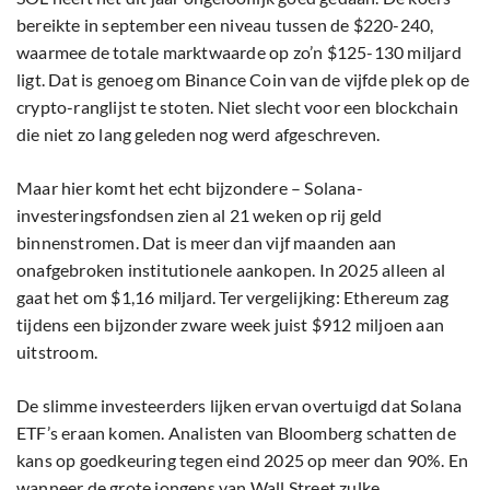
bereikte in september een niveau tussen de $220-240,
waarmee de totale marktwaarde op zo’n $125-130 miljard
ligt. Dat is genoeg om Binance Coin van de vijfde plek op de
crypto-ranglijst te stoten. Niet slecht voor een blockchain
die niet zo lang geleden nog werd afgeschreven.
Maar hier komt het echt bijzondere – Solana-
investeringsfondsen zien al 21 weken op rij geld
binnenstromen. Dat is meer dan vijf maanden aan
onafgebroken institutionele aankopen. In 2025 alleen al
gaat het om $1,16 miljard. Ter vergelijking: Ethereum zag
tijdens een bijzonder zware week juist $912 miljoen aan
uitstroom.
De slimme investeerders lijken ervan overtuigd dat Solana
ETF’s eraan komen. Analisten van Bloomberg schatten de
kans op goedkeuring tegen eind 2025 op meer dan 90%. En
wanneer de grote jongens van Wall Street zulke