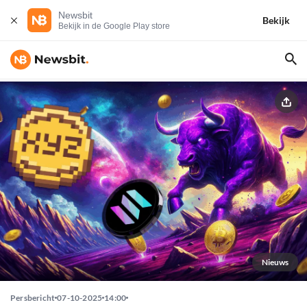
Newsbit
Bekijk
Bekijk in de Google Play store
Nieuws
Persbericht
07-10-2025
14:00