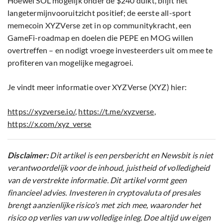
Hoewel SOL mogelijk onder de $240 duikt, blijft het
langetermijnvooruitzicht positief; de eerste all-sport
memecoin XYZVerse zet in op communitykracht, een
GameFi-roadmap en doelen die PEPE en MOG willen
overtreffen – en nodigt vroege investeerders uit om mee te
profiteren van mogelijke megagroei.
Je vindt meer informatie over XYZVerse (XYZ) hier:
https://xyzverse.io/
,
https://t.me/xyzverse
,
https://x.com/xyz_verse
Disclaimer:
Dit artikel is een persbericht en Newsbit is niet
verantwoordelijk voor de inhoud, juistheid of volledigheid
van de verstrekte informatie. Dit artikel vormt geen
financieel advies. Investeren in cryptovaluta of presales
brengt aanzienlijke risico’s met zich mee, waaronder het
risico op verlies van uw volledige inleg. Doe altijd uw eigen