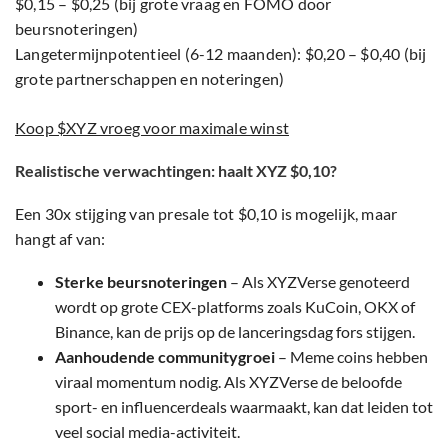
$0,15 – $0,25 (bij grote vraag en FOMO door
beursnoteringen)
Langetermijnpotentieel (6-12 maanden): $0,20 – $0,40 (bij
grote partnerschappen en noteringen)
Koop $XYZ vroeg voor maximale winst
Realistische verwachtingen: haalt XYZ $0,10?
Een 30x stijging van presale tot $0,10 is mogelijk, maar
hangt af van:
Sterke beursnoteringen
– Als XYZVerse genoteerd
wordt op grote CEX-platforms zoals KuCoin, OKX of
Binance, kan de prijs op de lanceringsdag fors stijgen.
Aanhoudende communitygroei
– Meme coins hebben
viraal momentum nodig. Als XYZVerse de beloofde
sport- en influencerdeals waarmaakt, kan dat leiden tot
veel social media-activiteit.