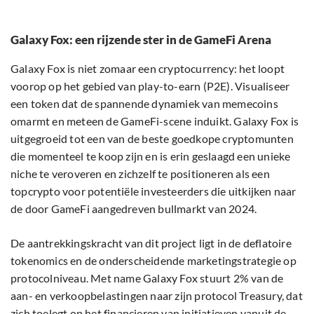
Galaxy Fox: een rijzende ster in de GameFi Arena
Galaxy Fox is niet zomaar een cryptocurrency: het loopt
voorop op het gebied van play-to-earn (P2E). Visualiseer
een token dat de spannende dynamiek van memecoins
omarmt en meteen de GameFi-scene induikt. Galaxy Fox is
uitgegroeid tot een van de beste goedkope cryptomunten
die momenteel te koop zijn en is erin geslaagd een unieke
niche te veroveren en zichzelf te positioneren als een
topcrypto voor potentiële investeerders die uitkijken naar
de door GameFi aangedreven bullmarkt van 2024.
De aantrekkingskracht van dit project ligt in de deflatoire
tokenomics en de onderscheidende marketingstrategie op
protocolniveau. Met name Galaxy Fox stuurt 2% van de
aan- en verkoopbelastingen naar zijn protocol Treasury, dat
zich toelegt op het financieren van initiatieven vanuit de