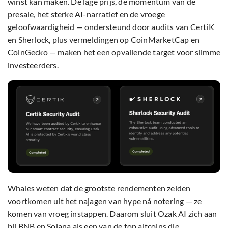
winst kan maken. De lage prijs, de momentum van de
presale, het sterke AI-narratief en de vroege
geloofwaardigheid — ondersteund door audits van CertiK
en Sherlock, plus vermeldingen op CoinMarketCap en
CoinGecko — maken het een opvallende target voor slimme
investeerders.
Whales weten dat de grootste rendementen zelden
voortkomen uit het najagen van hype ná notering — ze
komen van vroeg instappen. Daarom sluit Ozak AI zich aan
bij BNB en Solana als een van de top altcoins die