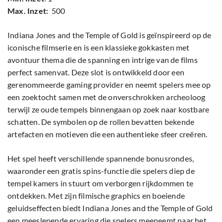
Max. Inzet:
500
Indiana Jones and the Temple of Gold is geïnspireerd op de
iconische filmserie en is een klassieke gokkasten met
avontuur thema die de spanning en intrige van de films
perfect samenvat. Deze slot is ontwikkeld door een
gerenommeerde gaming provider en neemt spelers mee op
een zoektocht samen met de onverschrokken archeoloog
terwijl ze oude tempels binnengaan op zoek naar kostbare
schatten. De symbolen op de rollen bevatten bekende
artefacten en motieven die een authentieke sfeer creëren.
Het spel heeft verschillende spannende bonusrondes,
waaronder een gratis spins-functie die spelers diep de
tempel kamers in stuurt om verborgen rijkdommen te
ontdekken. Met zijn filmische graphics en boeiende
geluidseffecten biedt Indiana Jones and the Temple of Gold
een meeslepende ervaring die spelers meeneemt naar het