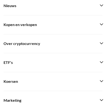
Nieuws
Kopen en verkopen
Over cryptocurrency
ETF's
Koersen
Marketing