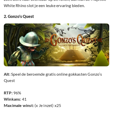
White Rhino slot je een leuke ervaring bieden.
2. Gonzo’s Quest
Alt:
Speel de beroemde gratis online gokkasten Gonzo’s
Quest
RTP:
96%
Winkans:
41
Maximale winst:
(x Je inzet) x25