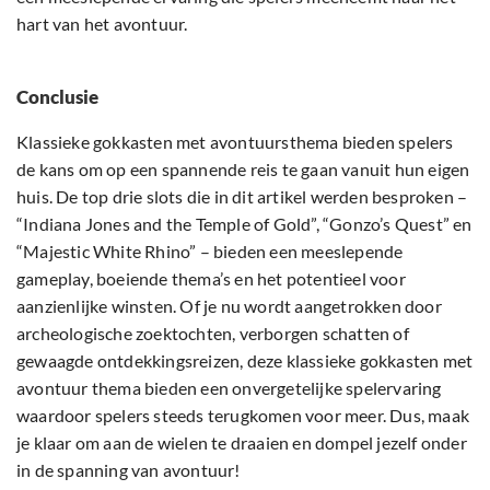
hart van het avontuur.
Conclusie
Klassieke gokkasten met avontuursthema bieden spelers
de kans om op een spannende reis te gaan vanuit hun eigen
huis. De top drie slots die in dit artikel werden besproken –
“Indiana Jones and the Temple of Gold”, “Gonzo’s Quest” en
“Majestic White Rhino” – bieden een meeslepende
gameplay, boeiende thema’s en het potentieel voor
aanzienlijke winsten. Of je nu wordt aangetrokken door
archeologische zoektochten, verborgen schatten of
gewaagde ontdekkingsreizen, deze klassieke gokkasten met
avontuur thema bieden een onvergetelijke spelervaring
waardoor spelers steeds terugkomen voor meer. Dus, maak
je klaar om aan de wielen te draaien en dompel jezelf onder
in de spanning van avontuur!