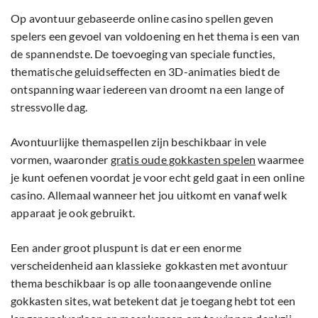
Op avontuur gebaseerde online casino spellen geven
spelers een gevoel van voldoening en het thema is een van
de spannendste. De toevoeging van speciale functies,
thematische geluidseffecten en 3D-animaties biedt de
ontspanning waar iedereen van droomt na een lange of
stressvolle dag.
Avontuurlijke themaspellen zijn beschikbaar in vele
vormen, waaronder
gratis oude gokkasten spelen
waarmee
je kunt oefenen voordat je voor echt geld gaat in een online
casino. Allemaal wanneer het jou uitkomt en vanaf welk
apparaat je ook gebruikt.
Een ander groot pluspunt is dat er een enorme
verscheidenheid aan klassieke gokkasten met avontuur
thema beschikbaar is op alle toonaangevende online
gokkasten sites, wat betekent dat je toegang hebt tot een