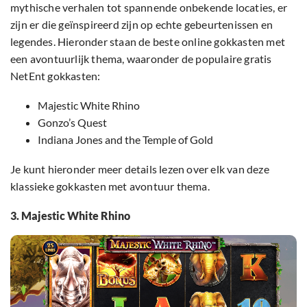
mythische verhalen tot spannende onbekende locaties, er
zijn er die geïnspireerd zijn op echte gebeurtenissen en
legendes. Hieronder staan de beste online gokkasten met
een avontuurlijk thema, waaronder de populaire gratis
NetEnt gokkasten:
Majestic White Rhino
Gonzo’s Quest
Indiana Jones and the Temple of Gold
Je kunt hieronder meer details lezen over elk van deze
klassieke gokkasten met avontuur thema.
3. Majestic White Rhino