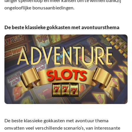
langer spelverloop en meer kansen om te winnen dankzij
ongelooflijke bonusaanbiedingen.
De beste klassieke gokkasten met avontuursthema
De beste klassieke gokkasten met avontuur thema
omvatten veel verschillende scenario’s, van interessante