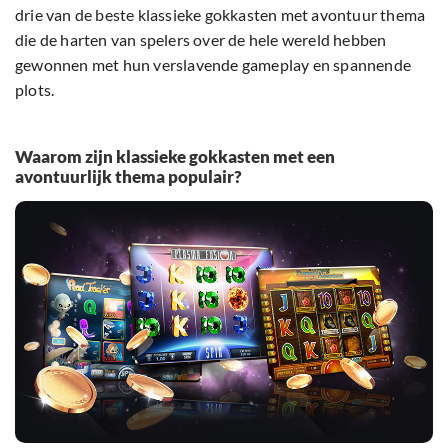
drie van de beste klassieke gokkasten met avontuur thema
die de harten van spelers over de hele wereld hebben
gewonnen met hun verslavende gameplay en spannende
plots.
Waarom zijn klassieke gokkasten met een
avontuurlijk thema populair?