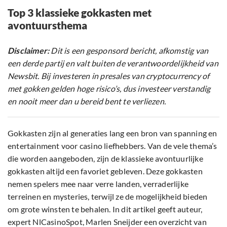
Top 3 klassieke gokkasten met
avontuursthema
Disclaimer:
Dit is een gesponsord bericht, afkomstig van
een derde partij en valt buiten de verantwoordelijkheid van
Newsbit. Bij investeren in presales van cryptocurrency of
met gokken gelden hoge risico’s, dus investeer verstandig
en nooit meer dan u bereid bent te verliezen.
Gokkasten zijn al generaties lang een bron van spanning en
entertainment voor casino liefhebbers. Van de vele thema’s
die worden aangeboden, zijn de klassieke avontuurlijke
gokkasten altijd een favoriet gebleven. Deze gokkasten
nemen spelers mee naar verre landen, verraderlijke
terreinen en mysteries, terwijl ze de mogelijkheid bieden
om grote winsten te behalen. In dit artikel geeft auteur,
expert NlCasinoSpot, Marlen Sneijder een overzicht van