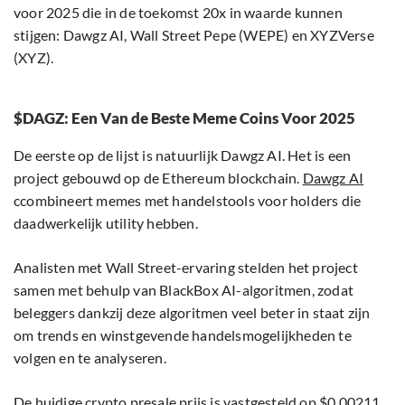
voor 2025 die in de toekomst 20x in waarde kunnen
stijgen: Dawgz AI, Wall Street Pepe (WEPE) en XYZVerse
(XYZ).
$DAGZ: Een Van de Beste Meme Coins Voor 2025
De eerste op de lijst is natuurlijk Dawgz AI. Het is een
project gebouwd op de Ethereum blockchain.
Dawgz AI
ccombineert memes met handelstools voor holders die
daadwerkelijk utility hebben.
Analisten met Wall Street-ervaring stelden het project
samen met behulp van BlackBox AI-algoritmen, zodat
beleggers dankzij deze algoritmen veel beter in staat zijn
om trends en winstgevende handelsmogelijkheden te
volgen en te analyseren.
De huidige crypto
presale
prijs is vastgesteld op $0,00211