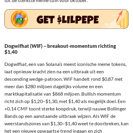
tot de sterkste meme coin vóór oktober.
Dogwifhat (WIF) – breakout-momentum richting
$1,40
Dogwifhat, een van Solana’s meest iconische meme tokens,
laat opnieuw kracht zien na een uitbraak uit een
descending wedge-patroon. WIF handelt rond $0,87 met
meer dan $280 miljoen dagelijks volume en een
marktkapitalisatie van $868 miljoen. Bullish momentum
richt zich op $1,20–$1,30, met $1,40 als mogelijk doel. Een
+0,14 CMF toont sterke koopdruk, terwijl nauwe Bollinger
Bands op een aanstaande uitbraak wijzen. Als WIF de
weerstandszones van $1,30–$1,40 weet te doorbreken, kan
het een nieuwe opwaartse trend ingaan en zich