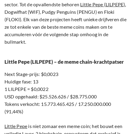
sector. Tot de opvallendste behoren
Little Pepe (LILPEPE)
,
Dogwifhat (WIF), Pudgy Penguins (PENGU) en Floki
(FLOKI). Elk van deze projecten heeft unieke drijfveren die
ze tot enkele van de beste meme coins maken om te
accumuleren vóór de volgende stap omhoog in de
bullmarkt.
Little Pepe (LILPEPE) – de meme chain-krachtpatser
Next Stage-prijs: $0,0023
Huidige fase: 13
1 LILPEPE = $0,0022
USD opgehaald: $25.526.626 / $28.775.000
Tokens verkocht: 15.773.465.425 / 17.250.000.000
(91,44%)
Little Pepe
is niet zomaar een meme coin; het bouwt een
volledig Layer-2 blockchain-ecosysteem dat exclusief is