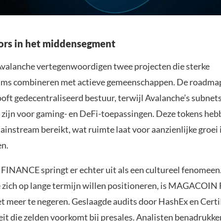
ors in het middensegment
valanche vertegenwoordigen twee projecten die sterke
ams combineren met actieve gemeenschappen. De roadma
oft gedecentraliseerd bestuur, terwijl Avalanche’s subnet
k zijn voor gaming- en DeFi-toepassingen. Deze tokens heb
ainstream bereikt, wat ruimte laat voor aanzienlijke groei 
en.
ANCE springt er echter uit als een cultureel fenomeen
e zich op lange termijn willen positioneren, is MAGACO
et meer te negeren. Geslaagde audits door HashEx en Cert
eit die zelden voorkomt bij presales. Analisten benadrukke