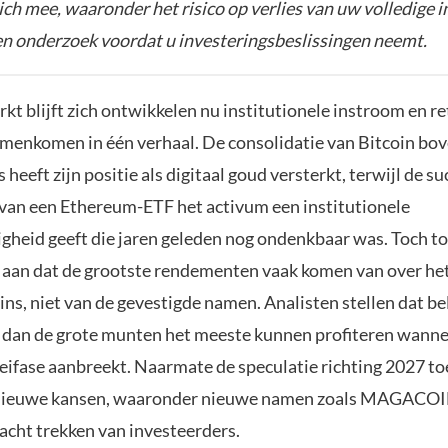
zich mee, waaronder het risico op verlies van uw volledige i
gen onderzoek voordat u investeringsbeslissingen neemt.
t blijft zich ontwikkelen nu institutionele instroom en ret
amenkomen in één verhaal. De consolidatie van Bitcoin bov
s heeft zijn positie als digitaal goud versterkt, terwijl de s
van een Ethereum-ETF het activum een institutionele
gheid geeft die jaren geleden nog ondenkbaar was. Toch t
 aan dat de grootste rendementen vaak komen van over he
ins, niet van de gevestigde namen. Analisten stellen dat be
n dan de grote munten het meeste kunnen profiteren wanne
eifase aanbreekt. Naarmate de speculatie richting 2027 t
 nieuwe kansen, waaronder nieuwe namen zoals MAGACO
acht trekken van investeerders.