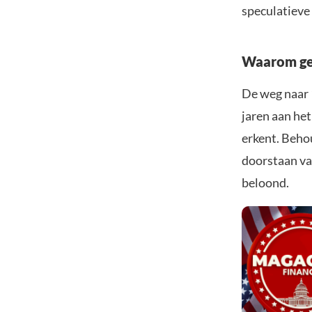
speculatiev
Waarom ge
De weg naar 
jaren aan he
erkent. Beho
doorstaan van
beloond.