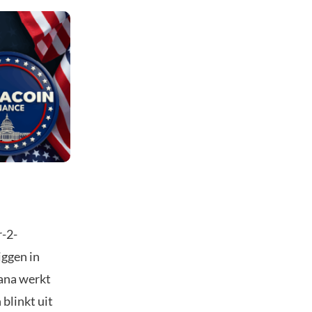
r-2-
iggen in
lana werkt
blinkt uit