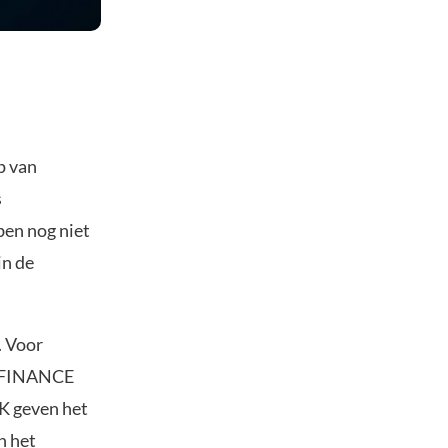
p van
s
ben nog niet
in de
. Voor
IN FINANCE
iK geven het
n het