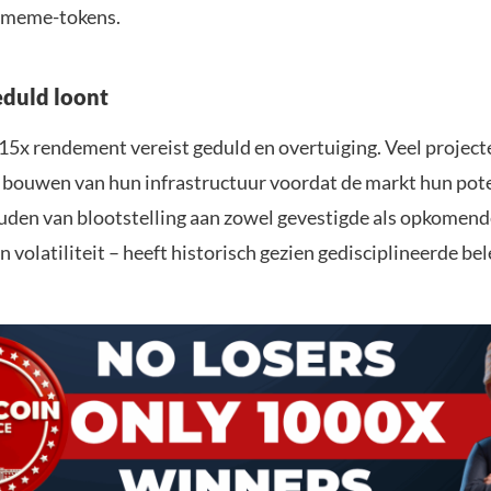
e meme-tokens.
duld loont
15x rendement vereist geduld en overtuiging. Veel projec
t bouwen van hun infrastructuur voordat de markt hun pot
uden van blootstelling aan zowel gevestigde als opkomend
 volatiliteit – heeft historisch gezien gedisciplineerde be