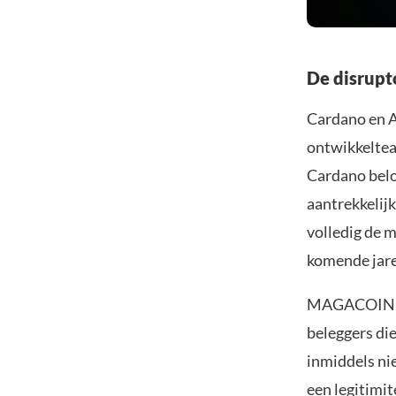
De disrupt
Cardano en A
ontwikkelte
Cardano belo
aantrekkelij
volledig de m
komende jar
MAGACOIN FIN
beleggers di
inmiddels ni
een legitimit