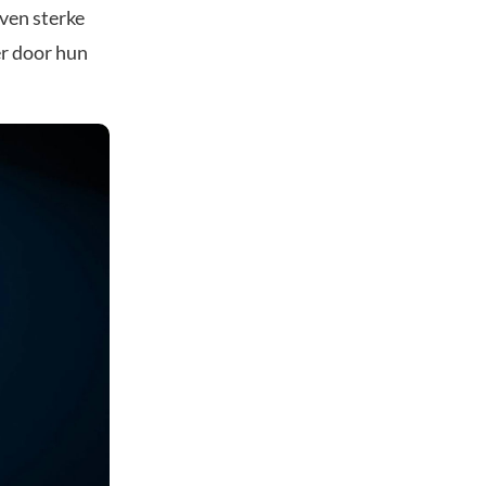
jven sterke
er door hun