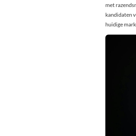
met razendsne
kandidaten vo
huidige mark