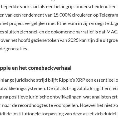
beperkte voorraad als een belangrijk onderscheidend ken
n van een rendement van 15.000% circuleren op Telegram
 het project vergelijken met Ethereum in zijn vroegste dag
es sluiten zich snel, en de opkomende narratief is dat M
ver het hoofd geziene token van 2025 kan zijn die uitgroei
de generaties.
pple en het comebackverhaal
lange juridische strijd blijft Ripple’s XRP een essentieel
afwikkelingssystemen. De rol als brugvaluta krijgt herni
g na positieve juridische ontwikkelingen, wat analisten e
 naar de recordhoogtes te voorspellen. Hoewel het niet zo
idt de institutionele toepassing van deze asset zich duidel