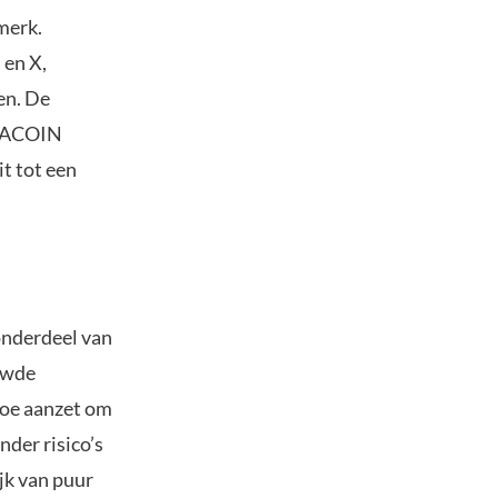
merk.
 en X,
en. De
AGACOIN
t tot een
 onderdeel van
euwde
rtoe aanzet om
nder risico’s
ijk van puur