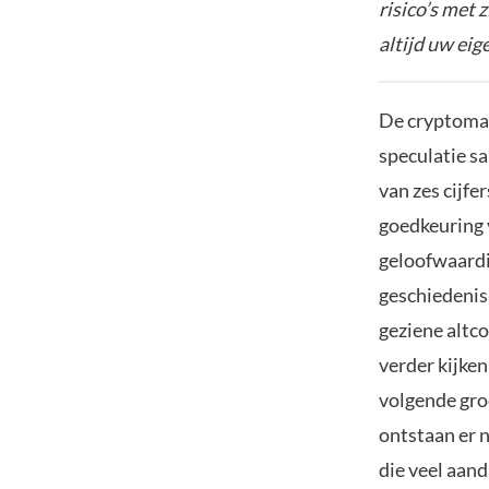
risico’s met 
altijd uw ei
De cryptomark
speculatie s
van zes cijfer
goedkeuring 
geloofwaardi
geschiedenis
geziene altco
verder kijke
volgende gro
ontstaan er
die veel aand