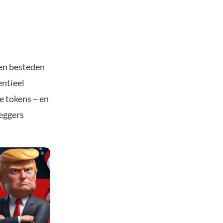
ten besteden
entieel
e tokens – en
leggers