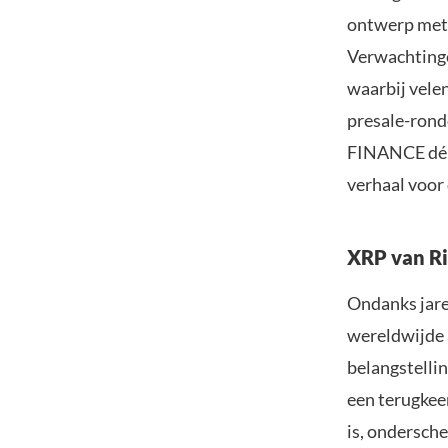
ontwerp met 
Verwachtinge
waarbij velen
presale-rond
FINANCE dé o
verhaal voor 
XRP van Ri
Ondanks jaren
wereldwijde 
belangstellin
een terugkeer
is, ondersche