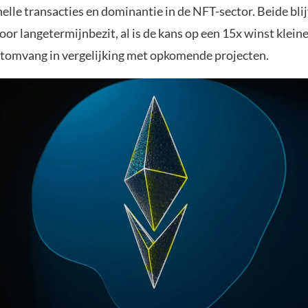
lle transacties en dominantie in de NFT-sector. Beide bli
or langetermijnbezit, al is de kans op een 15x winst klein
tomvang in vergelijking met opkomende projecten.