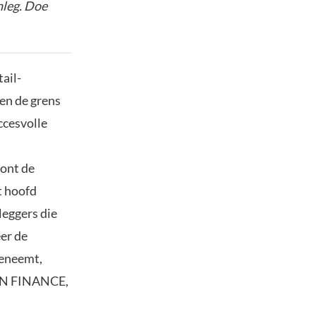
nleg. Doe
ail-
en de grens
uccesvolle
oont de
t hoofd
leggers die
er de
oeneemt,
IN FINANCE,