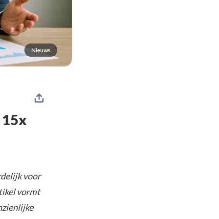
Nieuws
 15x
delijk voor
tikel vormt
nzienlijke