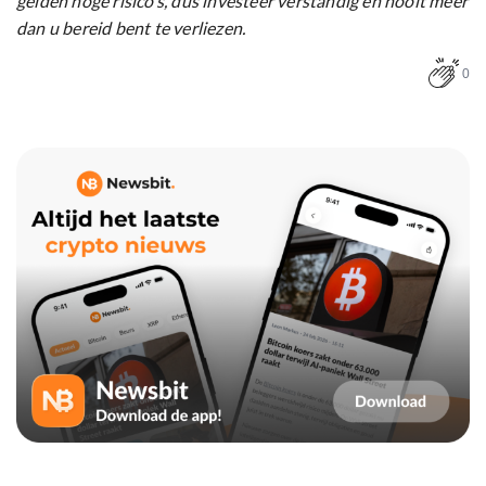
gelden hoge risico’s, dus investeer verstandig en nooit meer
dan u bereid bent te verliezen.
0