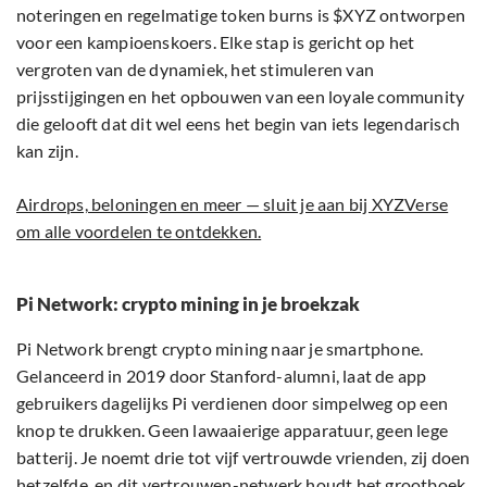
noteringen en regelmatige token burns is $XYZ ontworpen
voor een kampioenskoers. Elke stap is gericht op het
vergroten van de dynamiek, het stimuleren van
prijsstijgingen en het opbouwen van een loyale community
die gelooft dat dit wel eens het begin van iets legendarisch
kan zijn.
Airdrops, beloningen en meer — sluit je aan bij XYZVerse
om alle voordelen te ontdekken.
Pi Network: crypto mining in je broekzak
Pi Network brengt crypto mining naar je smartphone.
Gelanceerd in 2019 door Stanford-alumni, laat de app
gebruikers dagelijks Pi verdienen door simpelweg op een
knop te drukken. Geen lawaaierige apparatuur, geen lege
batterij. Je noemt drie tot vijf vertrouwde vrienden, zij doen
hetzelfde, en dit vertrouwen-netwerk houdt het grootboek