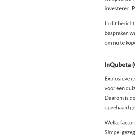
investeren. 
In dit beric
bespreken we
om nu te kop
InQubeta (
Explosieve gr
voor een duiz
Daarom is de 
opgehaald gee
Welke factor
Simpel gezeg