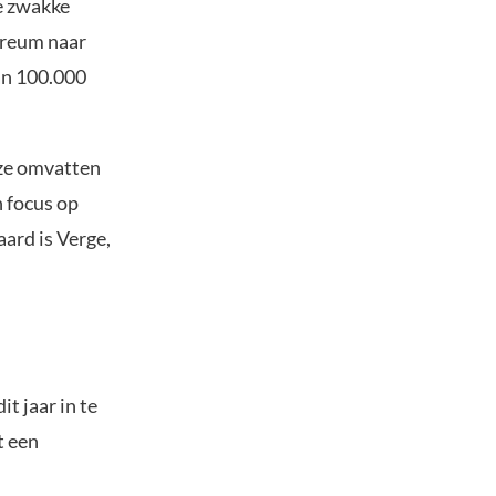
ge zwakke
hereum naar
van 100.000
eze omvatten
 focus op
ard is Verge,
t jaar in te
t een