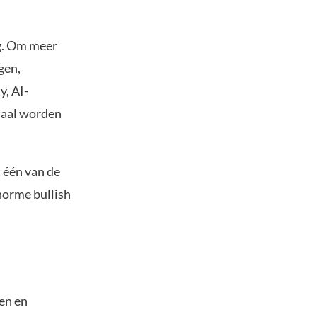
ng. Om meer
gen,
y, AI-
ssaal worden
 één van de
enorme bullish
en en