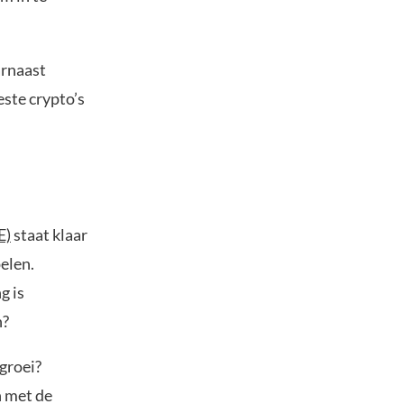
arnaast
ste crypto’s
E)
staat klaar
elen.
g is
n?
groei?
n met de