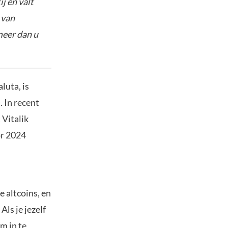
j en valt
 van
meer dan u
luta, is
 In recent
 Vitalik
or 2024
 altcoins, en
Als je jezelf
m in te