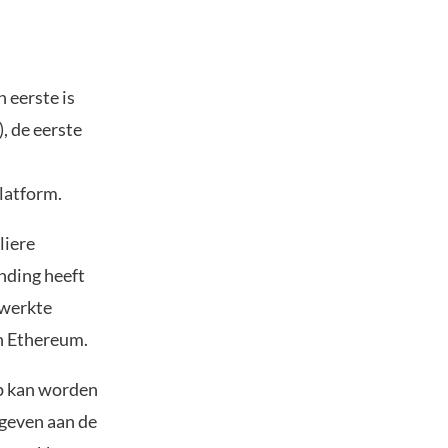
 eerste is
, de eerste
d
platform.
liere
nding heeft
ewerkte
an Ethereum.
p kan worden
 geven aan de