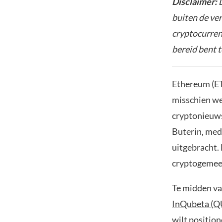
Disclaimer:
D
buiten de ve
cryptocurrenc
bereid bent t
Ethereum (ETH
misschien wel
cryptonieuws
Buterin, med
uitgebracht.
cryptogemee
Te midden va
InQubeta (Q
wilt position