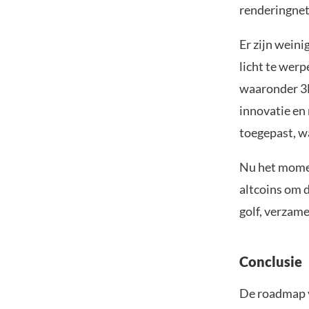
renderingne
Er zijn wein
licht te werp
waaronder 3D-
innovatie en 
toegepast, wa
Nu het momen
altcoins om d
golf, verzam
Conclusie
De roadmap v