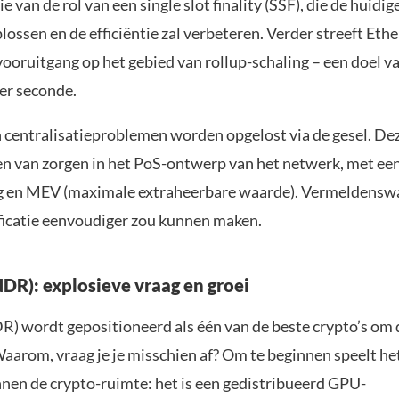
 van de rol van een single slot finality (SSF), die de huidi
lossen en de efficiëntie zal verbeteren. Verder streeft Et
vooruitgang op het gebied van rollup-schaling – een doel 
per seconde.
n centralisatieproblemen worden opgelost via de gesel. D
 van zorgen in het PoS-ontwerp van het netwerk, met een
ng en MEV (maximale extraheerbare waarde). Vermeldenswa
ficatie eenvoudiger zou kunnen maken.
DR): explosieve vraag en groei
 wordt gepositioneerd als één van de beste crypto’s om di
Waarom, vraag je je misschien af? Om te beginnen speelt he
nnen de crypto-ruimte: het is een gedistribueerd GPU-