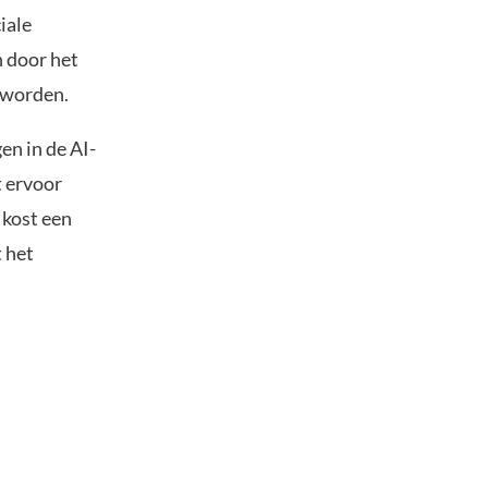
iale
n door het
 worden.
en in de AI-
t ervoor
 kost een
t het