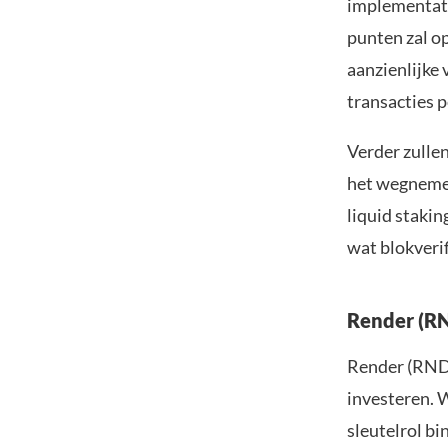
implementatie
punten zal op
aanzienlijke 
transacties 
Verder zulle
het wegnemen
liquid staki
wat blokveri
Render (RN
Render (RNDR)
investeren. 
sleutelrol bi