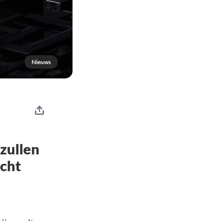
Nieuws
n
zullen
ucht