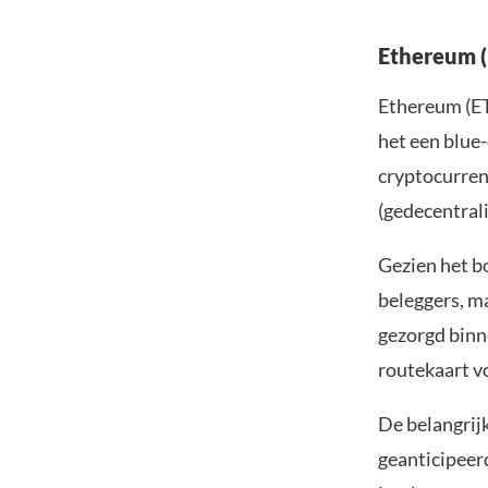
Ethereum (
Ethereum (ET
het een blue-
cryptocurrenc
(gedecentrali
Gezien het b
beleggers, m
gezorgd binn
routekaart v
De belangrij
geanticipeer