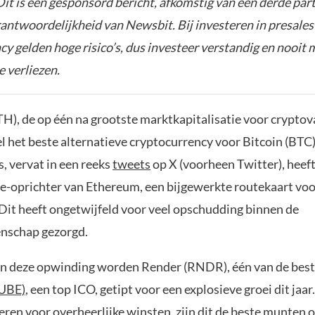
it is een gesponsord bericht, afkomstig van een derde parti
rantwoordelijkheid van Newsbit. Bij investeren in presales
y gelden hoge risico’s, dus investeer verstandig en nooit 
e verliezen.
), de op één na grootste marktkapitalisatie voor cryptova
 het beste alternatieve cryptocurrency voor Bitcoin (BTC).
, vervat in een reeks
tweets
op X (voorheen Twitter), heeft
e-oprichter van Ethereum, een bijgewerkte routekaart vo
 Dit heeft ongetwijfeld voor veel opschudding binnen de
nschap gezorgd.
n deze opwinding worden Render (RNDR), één van de beste
UBE)
, een top ICO, getipt voor een explosieve groei dit jaar. 
eren voor overheerlijke winsten, zijn dit de beste munten o