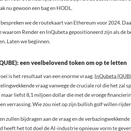
Pak nu gewoon een bag en HODL.
ht bespreken we de routekaart van Ethereum voor 2024. Da
 waarom Render en InQubeta gepositioneerd zijn als de be
en. Laten we beginnen.
QUBE): een veelbelovend token om op te letten
oei is het resultaat van een enorme vraag.
InQubeta (QUB
elingwekkende vraag vanwege de cruciale rol die het zal sp
maar liefst 8,1 miljoen dollar die met de vroege financierin
n verrassing. Wie zou niet op zijn bullish golf willen rijde
en zullen bijdragen aan de vraag en de verbazingwekkende 
d heeft het tot doel de AI-industrie opnieuw vorm te geve