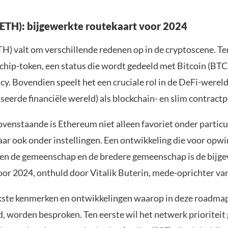
ETH): bijgewerkte routekaart voor 2024
H) valt om verschillende redenen op in de cryptoscene. Ten
chip-token, een status die wordt gedeeld met Bitcoin (BTC)
y. Bovendien speelt het een cruciale rol in de DeFi-werel
seerde financiële wereld) als blockchain- en slim contract
ovenstaande is Ethereum niet alleen favoriet onder particu
aar ook onder instellingen. Een ontwikkeling die voor opwi
en de gemeenschap en de bredere gemeenschap is de bijg
oor 2024, onthuld door Vitalik Buterin, mede-oprichter v
kste kenmerken en ontwikkelingen waarop in deze roadma
d, worden besproken. Ten eerste wil het netwerk prioriteit