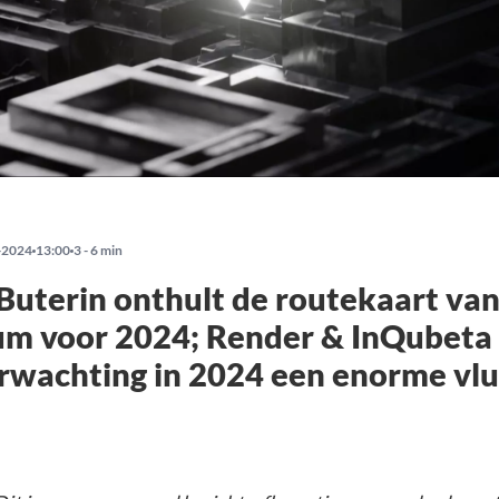
-2024
13:00
3 - 6 min
 Buterin onthult de routekaart va
m voor 2024; Render & InQubeta 
rwachting in 2024 een enorme vl