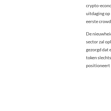
crypto-econom
uitdaging op 
eerste crowd
De nieuwheid 
sector zal op
gezorgd dat e
token slechts
positioneert 