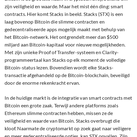
zijn veiligheid en waarde. Maar het mist één ding: smart
contracts. Hier komt Stacks in beeld. Stacks (STX) is een
laag bovenop Bitcoin die slimme contracten en
gedecentraliseerde apps mogelijk maakt met behulp van
het Bitcoin-netwerk. Het ontgrendelt meer dan $500
miljard aan Bitcoin-kapitaal voor nieuwe mogelijkheden.
Met zijn unieke Proof of Transfer-systeem en Clarity-
programmeertaal kan Stacks op elk moment de volledige
Bitcoin-status lezen. Bovendien wordt elke Stacks-
transactie afgehandeld op de Bitcoin-blockchain, beveiligd
door de enorme rekenkracht ervan.
In de huidige markt is de integratie van smart contracts met
Bitcoin een grote zaak. Terwijl andere platforms zoals
Ethereum slimme contracten hebben, missen ze de
veiligheid en waarde van Bitcoin. Stacks overbrugt die
kloof. Naarmate de cryptomarkt op zoek gaat naar veiligere
en meer gedecentraliseerde opties, kan STX opvallen. Zijn