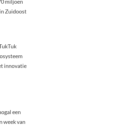
70 miljoen
in Zuidoost
 TukTuk
ecosysteem
t innovatie
nogal een
en week van