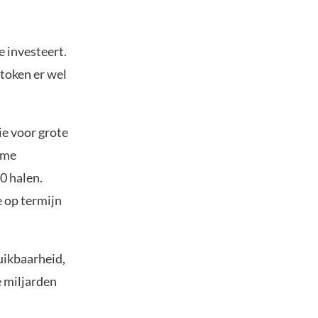
e investeert.
 token er wel
ie voor grote
ame
0 halen.
e op termijn
uikbaarheid,
e miljarden