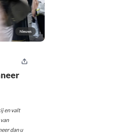
Nieuws
nneer
j en valt
 van
meer dan u