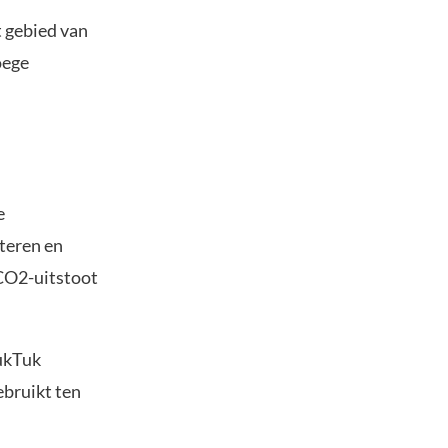
t gebied van
oege
e
teren en
 CO2-uitstoot
TukTuk
ebruikt ten