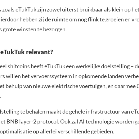
zoals eTukTuk zijn zowel uiterst bruikbaar als klein op he
ierdoor hebben zij de ruimte om nog flink te groeien en vr
s grote winsten te bezorgen.
eTukTuk relevant?
el shitcoins heeft eTukTuk een werkelijke doelstelling – d
rs willen het vervoerssysteem in opkomende landen verbe
et behulp van nieuwe elektrische voertuigen, en daarmee
.
stelling te behalen maakt de gehele infrastructuur van e
het BNB layer-2 protocol. Ook zal AI technologie worden g
ptimalisatie op allerlei verschillende gebieden.