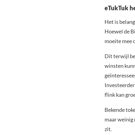
eTukTuk he
Het is belang
Hoewel de Bit
moeite mee om
Dit terwijl b
winsten kunn
geïnteressee
Investeerders
flink kan gro
Bekende toke
maar weinig 
zit.