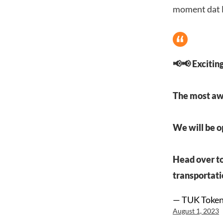
moment dat B
📢📢 Excitin
The most a
We will be op
Head over t
transportati
— TUK Token
August 1, 2023