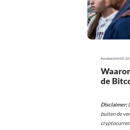
Persbericht
05-10
Waarom
de Bitc
Disclaimer:
D
buiten de ve
cryptocurrenc