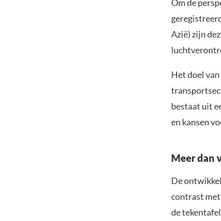
Om de perspe
geregistreer
Azië) zijn de
luchtverontr
Het doel van
transportsec
bestaat uit 
en kansen v
Meer dan v
De ontwikkeli
contrast met
de tekentafel