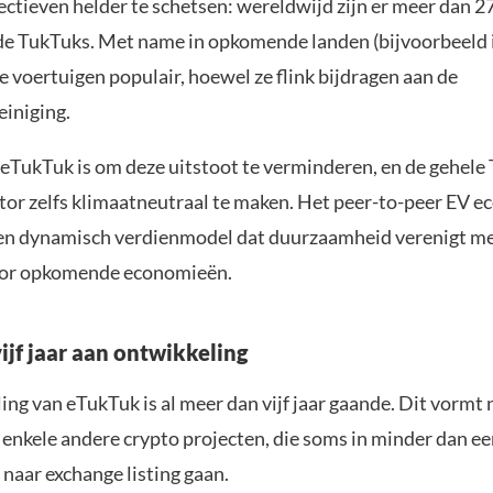
ctieven helder te schetsen: wereldwijd zijn er meer dan 2
de TukTuks. Met name in opkomende landen (bijvoorbeeld 
ze voertuigen populair, hoewel ze flink bijdragen aan de
einiging.
 eTukTuk is om deze uitstoot te verminderen, en de gehele
tor zelfs klimaatneutraal te maken. Het peer-to-peer EV 
een dynamisch verdienmodel dat duurzaamheid verenigt me
oor opkomende economieën.
ijf jaar aan ontwikkeling
ng van eTukTuk is al meer dan vijf jaar gaande. Dit vormt 
 enkele andere crypto projecten, die soms in minder dan e
 naar exchange listing gaan.