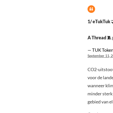
1/ eTukTuk 
A Thread 🧵
— TUK Token
September 11, 
CO2-uitstoot
voor de land
wanneer klim
minder sterk
gebied van e