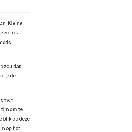
aan. Kleine
 zien is.
 mede
n zou dat
ting de
blemen
zijn om te
e blik op deze
jn op het