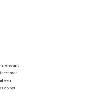
en relevant
iteert mee
et een
rs op het