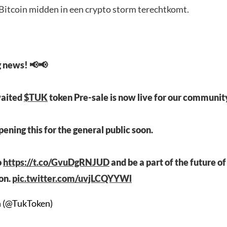
itcoin midden in een crypto storm terechtkomt.
g news! 📢📢
waited
$TUK
token Pre-sale is now live for our communit
ening this for the general public soon.
o
https://t.co/GvuDgRNJUD
and be a part of the future of
on.
pic.twitter.com/uvjLCQYYWl
 (@TukToken)