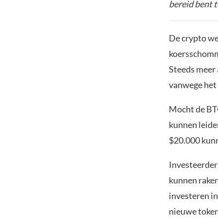
bereid bent t
De crypto wer
koersschommel
Steeds meer a
vanwege het 
Mocht de BTC
kunnen leiden
$20.000 kunn
Investeerder
kunnen raken
investeren in
nieuwe token