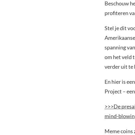
Beschouw he
profiteren v
Stel je dit v
Amerikaanse 
spanning van
om het veld 
verder uit te
En hier is e
Project – een
>>>De presale
mind-blowin
Meme coins z