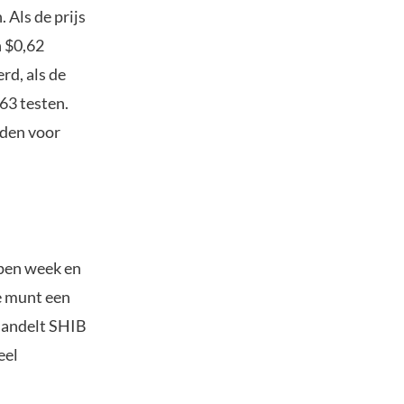
 Als de prijs
n $0,62
rd, als de
63 testen.
uden voor
open week en
e munt een
handelt SHIB
eel