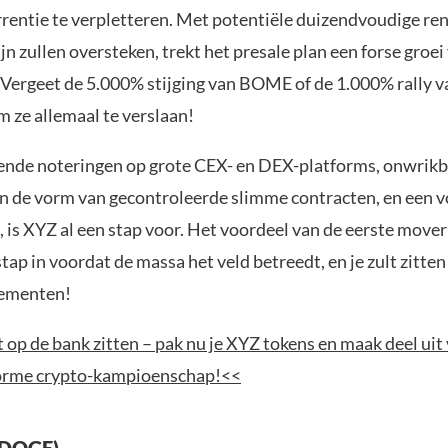
rentie te verpletteren. Met potentiële duizendvoudige r
lijn zullen oversteken, trekt het presale plan een forse groe
 Vergeet de 5.000% stijging van BOME of de 1.000% rally 
m ze allemaal te verslaan!
nde noteringen op grote CEX- en DEX-platforms, onwrikb
in de vorm van gecontroleerde slimme contracten, en een v
 is XYZ al een stap voor. Het voordeel van de eerste mover 
stap in voordat de massa het veld betreedt, en je zult zitten
dementen!
t op de bank zitten – pak nu je XYZ tokens en maak deel uit
orme crypto-kampioenschap!<<
(DOGE)