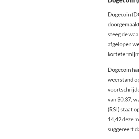
Dogecoin (DO
doorgemaakt,
steeg de waa
afgelopen we
kortetermijnv
Dogecoin han
weerstand op
voortschrijd
van $0,37, w
(RSI) staat o
14,42 deze m
suggereert d