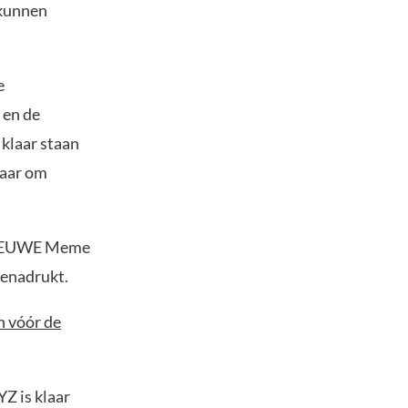
 kunnen
e
 en de
klaar staan
laar om
e NIEUWE Meme
benadrukt.
n vóór de
Z is klaar