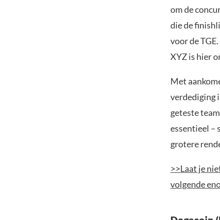
om de concur
die de finish
voor de TGE.
XYZ is hier o
Met aankome
verdediging 
geteste team,
essentieel – 
grotere ren
>>Laat je nie
volgende en
Dogecoin 