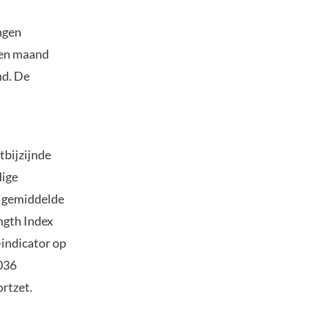
ngen
pen maand
nd. De
tbijzijnde
dige
e gemiddelde
ngth Index
-indicator op
036
rtzet.