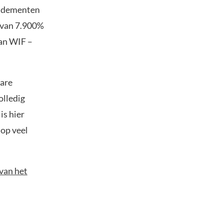
endementen
i van 7.900%
van WIF –
are
olledig
is hier
 op veel
 van het