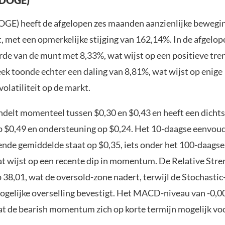
GE) heeft de afgelopen zes maanden aanzienlijke bewegi
 met een opmerkelijke stijging van 162,14%. In de afgelo
rde van de munt met 8,33%, wat wijst op een positieve tre
ek toonde echter een daling van 8,81%, wat wijst op enige
olatiliteit op de markt.
delt momenteel tussen $0,30 en $0,43 en heeft een dichts
 $0,49 en ondersteuning op $0,24. Het 10-daagse eenvou
ende gemiddelde staat op $0,35, iets onder het 100-daags
at wijst op een recente dip in momentum. De Relative Stre
p 38,01, wat de oversold-zone nadert, terwijl de Stochastic
ogelijke overselling bevestigt. Het MACD-niveau van -0,0
at de bearish momentum zich op korte termijn mogelijk voo