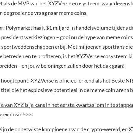
t als de MVP van het XYZVerse ecosysteem, waar degens
an de groeiende vraag naar meme coins.
oor: Polymarket haalt $1 miljard in handelsvolume tijdens d
presidentsverkiezingen – gooi nu de hype van meme coins
 sportweddenschappen erbij. Met miljoenen sportfans die 
te betreden en te profiteren, is het XYZVerse ecosysteem k
 breiden – en jouw beloningen zullen door het dak gaan!
en hoogtepunt: XYZVerse is officieel erkend als het Best
 titel die het explosieve potentieel in de meme coin arena 
 van XYZ is je kans in het eerste kwartaal om in te stappe
g explosie!<<<
ijn de onbetwiste kampioenen van de crypto-wereld, en XY