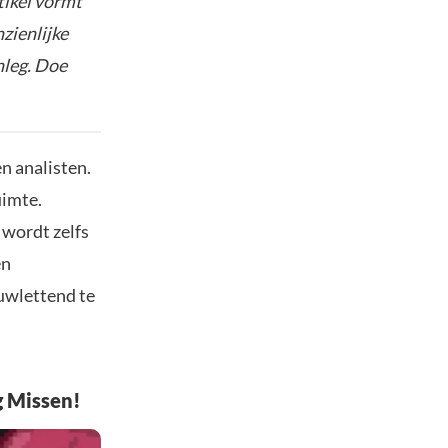
tikel vormt
nzienlijke
nleg. Doe
n analisten.
uimte.
 wordt zelfs
en
uwlettend te
g Missen!