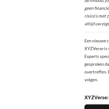
de inhoud, ju
geen financie
risico’s met 
altijd uw ei
Een nieuwe c
XYZVerse is v
Experts spec
gesproken da
overtreffen.
volgen.
XYZVerse: 