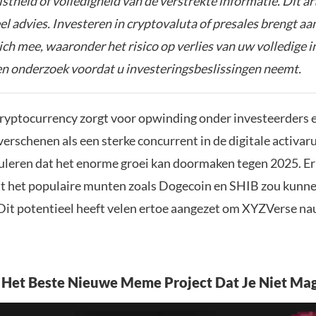
istheid of volledigheid van de verstrekte informatie. Dit ar
el advies. Investeren in cryptovaluta of presales brengt aa
zich mee, waaronder het risico op verlies van uw volledige i
gen onderzoek voordat u investeringsbeslissingen neemt.
ryptocurrency zorgt voor opwinding onder investeerders e
erschenen als een sterke concurrent in de digitale activar
uleren dat het enorme groei kan doormaken tegen 2025. Er
t het populaire munten zoals Dogecoin en SHIB zou kunn
 Dit potentieel heeft velen ertoe aangezet om XYZVerse na
Het Beste Nieuwe Meme Project Dat Je Niet Ma