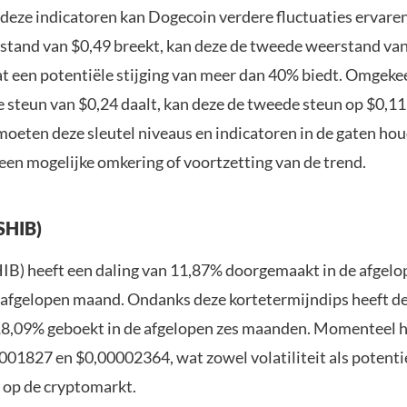
deze indicatoren kan Dogecoin verdere fluctuaties ervaren.
stand van $0,49 breekt, kan deze de tweede weerstand va
t een potentiële stijging van meer dan 40% biedt. Omgekee
e steun van $0,24 daalt, kan deze de tweede steun op $0,11
oeten deze sleutel niveaus en indicatoren in de gaten ho
een mogelijke omkering of voortzetting van de trend.
(SHIB)
HIB) heeft een daling van 11,87% doorgemaakt in de afgel
 afgelopen maand. Ondanks deze kortetermijndips heeft d
 18,09% geboekt in de afgelopen zes maanden. Momenteel 
001827 en $0,00002364, wat zowel volatiliteit als potenti
 op de cryptomarkt.