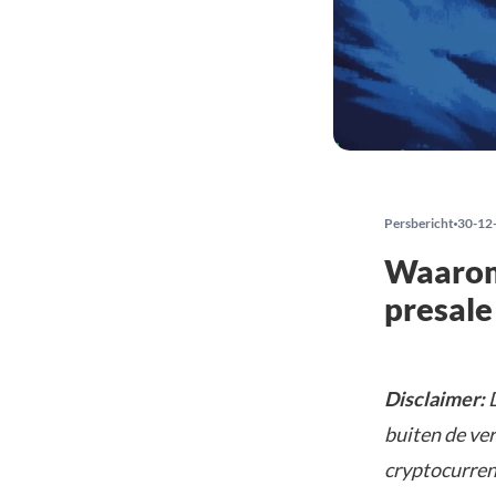
Persbericht
30-12
Waarom 
presale
Disclaimer:
D
buiten de ve
cryptocurrenc