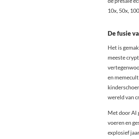
de presale ec
10x, 50x, 100
De fusie va
Het is gemakk
meeste crypt
vertegenwoor
en memecultu
kinderschoen
wereld van c
Met door AI 
voeren en ge
explosief jaa