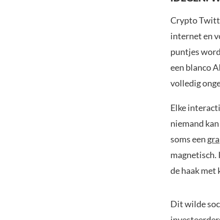
Crypto Twitt
internet en 
puntjes wordt
een blanco A
volledig ong
Elke interact
niemand kan 
soms een
gr
magnetisch. I
de haak met 
Dit wilde so
investeerder