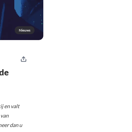
Nieuws
 de
j en valt
 van
meer dan u