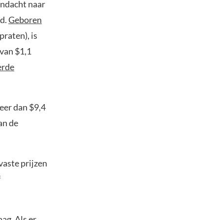
andacht naar
ld.
Geboren
raten), is
 van $1,1
erde
meer dan $9,4
an de
vaste prijzen
f
ag. Als er