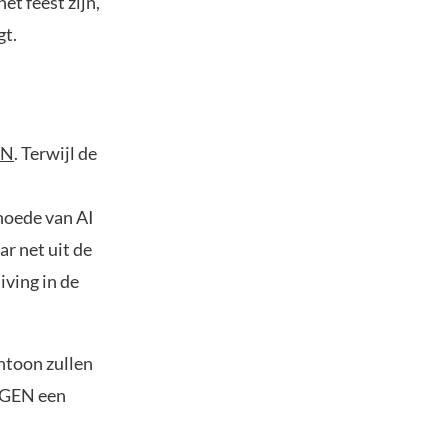
et feest zijn,
gt.
EN
. Terwijl de
hoede van AI
r net uit de
ving in de
ntoon zullen
DEGEN een