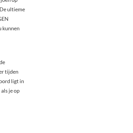
 De ultieme
EGEN
u kunnen
 de
er tijden
ord ligt in
als je op