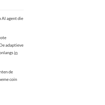
n AI agent die
rote
 De adaptieve
 onlangs
in
enten de
 meme coin