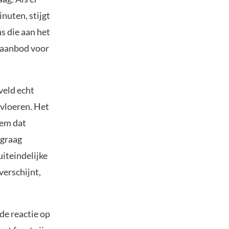
nuten, stijgt
ns die aan het
t aanbod voor
veld echt
svloeren. Het
eem dat
 graag
iteindelijke
verschijnt,
de reactie op