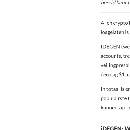
bereid bent t
AI en crypto
losgelaten is
IDEGEN tweet
accounts, tr
veilingpresa
één dag $1 m
In totaal is
populairste 
kunnen zijn o
iDEGEN: Wa