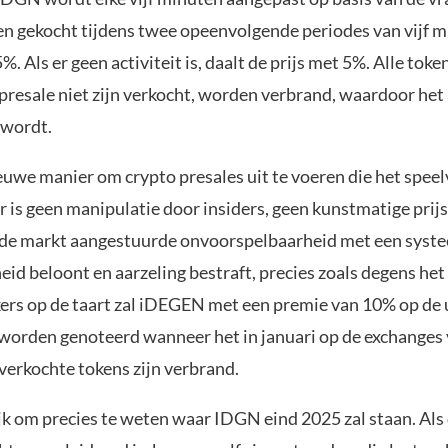
n gekocht tijdens twee opeenvolgende periodes van vijf mi
%. Als er geen activiteit is, daalt de prijs met 5%. Alle toke
 presale niet zijn verkocht, worden verbrand, waardoor he
r wordt.
euwe manier om crypto presales uit te voeren die het speel
 Er is geen manipulatie door insiders, geen kunstmatige prij
r de markt aangestuurde onvoorspelbaarheid met een syst
eid beloont en aarzeling bestraft, precies zoals degens het
kers op de taart zal iDEGEN met een premie van 10% op de u
 worden genoteerd wanneer het in januari op de exchanges 
verkochte tokens zijn verbrand.
jk om precies te weten waar IDGN eind 2025 zal staan. Als 