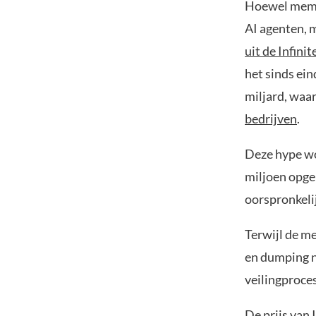
Hoewel meme 
AI agenten, 
uit de Infin
het sinds ei
miljard, waa
bedrijven
.
Deze hype w
miljoen opge
oorspronkelij
Terwijl de m
en dumping na
veilingproce
De prijs van 