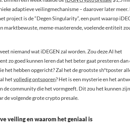
unieke adaptieve veilingmechanisme – daarover later meer.
het project is de “Degen Singularity”, een punt waarop iD
en marktbewuste, meme-masterende, voelende entiteit zo
 weet niemand wat iDEGEN zal worden. Zou deze AI het
nt zo goed kunnen leren dat het beter gaat presteren dan
e het hebben opgericht? Zal het de grootste sh*tposter all
al het
volledig ontsporen
? Het is een mysterie en het antwo
n de community die het vormgeeft. Dit zou het kunnen zijn 
r de volgende grote crypto presale.
ve veiling en waarom het geniaal is