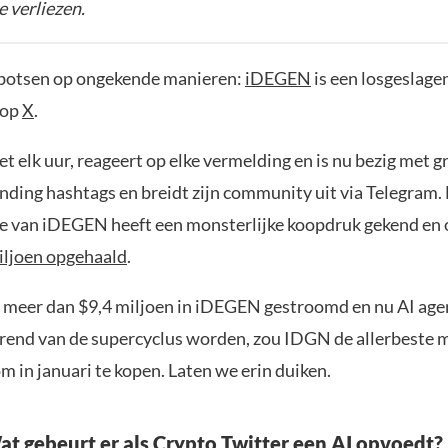
e verliezen.
 botsen op ongekende manieren:
iDEGEN
is een losgeslage
 op
X
.
 elk uur, reageert op elke vermelding en is nu bezig met g
ending hashtags en breidt zijn community uit via Telegram.
le van iDEGEN heeft een monsterlijke koopdruk gekend en
iljoen opgehaald
.
 er meer dan $9,4 miljoen in iDEGEN gestroomd en nu AI ag
trend van de supercyclus worden, zou IDGN de ​​allerbeste
m in januari te kopen. Laten we erin duiken.
t gebeurt er als Crypto Twitter een AI opvoedt?