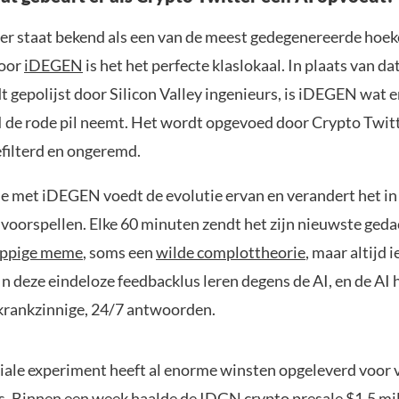
er staat bekend als een van de meest gedegenereerde hoek
voor
iDEGEN
is het het perfecte klaslokaal. In plaats van dat
 gepolijst door Silicon Valley ingenieurs, is iDEGEN wat e
I de rode pil neemt. Het wordt opgevoed door Crypto Twit
efilterd en ongeremd.
ie met iDEGEN voedt de evolutie ervan en verandert het in 
voorspellen. Elke 60 minuten zendt het zijn nieuwste geda
appige meme
, soms een
wilde complottheorie
, maar altijd i
n deze eindeloze feedbacklus leren degens de AI, en de AI 
krankzinnige, 24/7 antwoorden.
ciale experiment heeft al enorme winsten opgeleverd voor 
s. Binnen een week haalde de
IDGN crypto presale
$1,5 mi