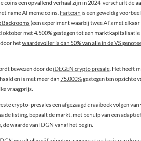
coins een opvallend verhaal zijn in 2024, verschuift de a
met name AI meme coins.
Fartcoin
is een geweldig voorbee
ite Backrooms
(een experiment waarbij twee AI’s met elkaar p
nd oktober met 4.500% gestegen tot een marktkapitalisatie
rdoor het
waardevoller is dan 50% van alle in de VS genote
ordt bewezen door de
iDEGEN crypto presale
. Het heeft 
haald en is met meer dan
75.000%
gestegen ten opzichte v
ke vraagprijs.
eeste crypto- presales een afgezaagd draaiboek volgen van 
 de listing, bepaalt de markt, met behulp van een adaptie
s, de waarde van IDGN vanaf het begin.
IDGN wordt elke vijf minuten aangepast op basis van de vra