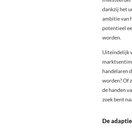
dankzij het 
ambitie van 
potentieel e
worden.
Uiteindelijk
marktsentime
handelaren di
worden? Of z
de handen va
zoek bent naa
De adaptie