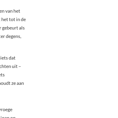
en van het
 het tot in de
r gebeurt als
ter degens,
iets dat
chten uit –
ets
houdt ze aan
vroege
ljoen op