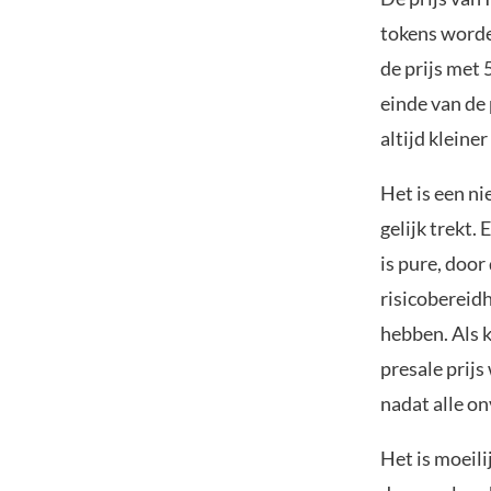
tokens worde
de prijs met 5
einde van de
altijd kleine
Het is een ni
gelijk trekt.
is pure, doo
risicobereidh
hebben. Als 
presale prijs
nadat alle on
Het is moeili