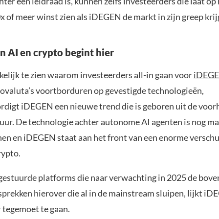
hter een leidraad is, kunnen zelfs investeerders die laat op h
x of meer winst zien als iDEGEN de markt in zijn greep krij
n AI en crypto begint hier
elijk te zien waarom investeerders all-in gaan voor
iDEG
ovaluta’s voortborduren op gevestigde technologieën,
digt iDEGEN een nieuwe trend die is geboren uit de voor
ur. De technologie achter autonome AI agenten is nog maa
en en iDEGEN staat aan het front van een enorme verschui
rypto.
gestuurde platforms die naar verwachting in 2025 de bove
sprekken hierover die al in de mainstream sluipen, lijkt i
r tegemoet te gaan.