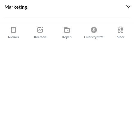
Marketing
Over ons
Nieuws
Koersen
Kopen
Over crypto's
Meer
Newsbit Media Group
info@newsbit.nl
Newsbit Copyright © 2026
|
Sitemap