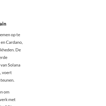
ain
lemen op te
 en Cardano,
ijkheden. De
erde
 van Solana
, voert
steunen.
en om
twerk met