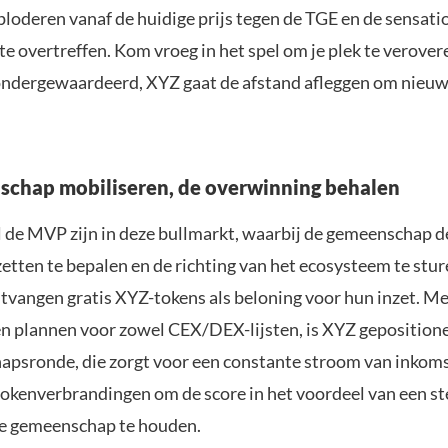
ploderen vanaf de huidige prijs tegen de TGE en de sensati
e overtreffen. Kom vroeg in het spel om je plek te verover
dergewaardeerd, XYZ gaat de afstand afleggen om nieuwe
chap mobiliseren, de overwinning behalen
 de MVP zijn in deze bullmarkt, waarbij de gemeenschap d
zetten te bepalen en de richting van het ecosysteem te stur
ntvangen gratis XYZ-tokens als beloning voor hun inzet. Me
n plannen voor zowel CEX/DEX-lijsten, is XYZ geposition
psronde, die zorgt voor een constante stroom van inkom
tokenverbrandingen om de score in het voordeel van een ste
e gemeenschap te houden.