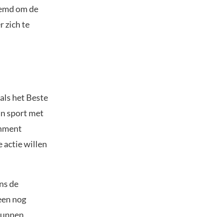
temd om de
 zich te
als het Beste
n sport met
inment
 actie willen
ns de
een nog
kunnen