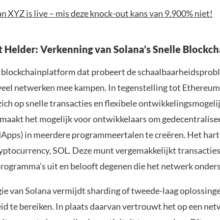
n XYZ is live – mis deze knock-out kans van 9.900% niet!
t Helder: Verkenning van Solana’s Snelle Blockch
n blockchainplatform dat probeert de schaalbaarheidsprob
veel netwerken mee kampen. In tegenstelling tot Ethereum
zich op snelle transacties en flexibele ontwikkelingsmogel
 maakt het mogelijk voor ontwikkelaars om gedecentralise
(dApps) in meerdere programmeertalen te creëren. Het hart
cryptocurrency, SOL. Deze munt vergemakkelijkt transacties
rogramma’s uit en belooft degenen die het netwerk onder
ie van Solana vermijdt sharding of tweede-laag oplossing
id te bereiken. In plaats daarvan vertrouwt het op een ne