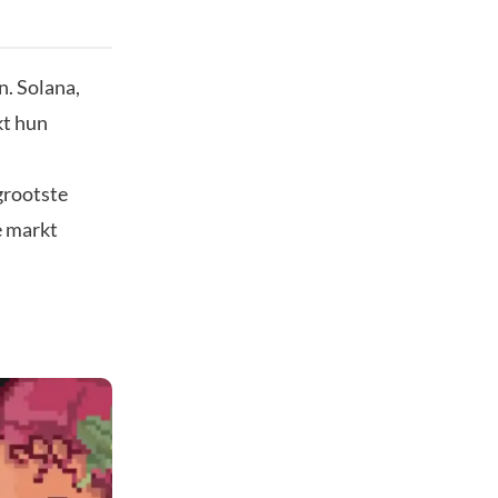
n. Solana,
kt hun
grootste
e markt