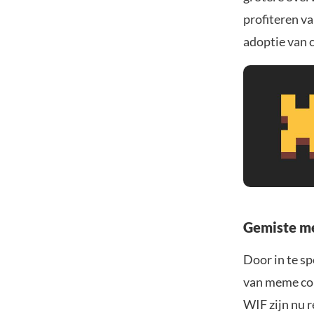
profiteren v
adoptie van 
Gemiste me
Door in te sp
van meme coi
WIF zijn nu 