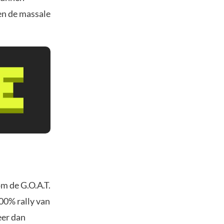
en de massale
om de G.O.A.T.
00% rally van
eer dan