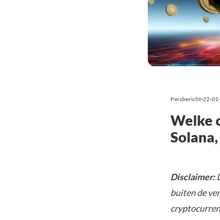
Persbericht
22-01
Welke c
Solana
Disclaimer:
D
buiten de ve
cryptocurrenc