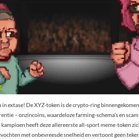
n in extase! De XYZ-token is de crypto-ring binnengekomen 
rentie – onzincoins, waardeloze farming-schema’s en scam
e kampioen heeft deze allereerste all-sport meme-token zic
vochten met onbevreesde snelheid en vertoont geen teke