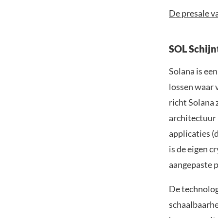
De presale va
SOL Schijn
Solana is ee
lossen waar 
richt Solana 
architectuur
applicaties 
is de eigen 
aangepaste p
De technolog
schaalbaarhe