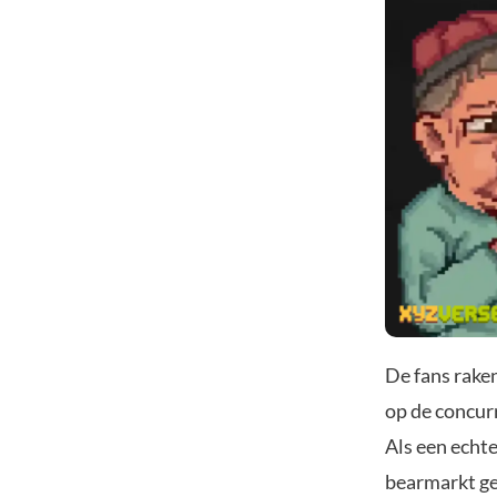
De fans rake
op de concur
Als een echt
bearmarkt ge