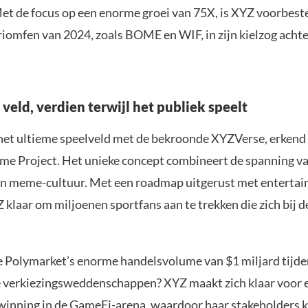
Met de focus op een enorme groei van 75X, is XYZ voorbes
iomfen van 2024, zoals BOME en WIF, in zijn kielzog achter
veld, verdien terwijl het publiek speelt
het ultieme speelveld met de bekroonde XYZVerse, erkend 
Project. Het unieke concept combineert de spanning va
an meme-cultuur. Met een roadmap uitgerust met enterta
 klaar om miljoenen sportfans aan te trekken die zich bij de
je Polymarket’s enorme handelsvolume van $1 miljard tijde
verkiezingsweddenschappen? XYZ maakt zich klaar voor 
winning in de GameFi-arena, waardoor haar stakeholders 