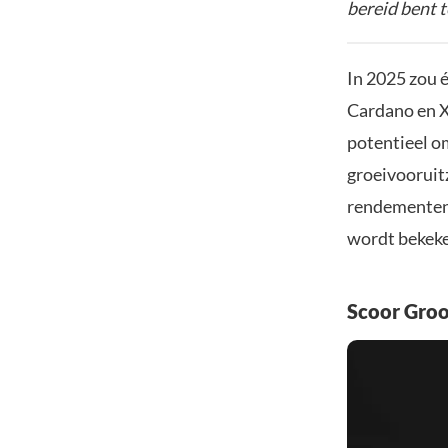
bereid bent t
In 2025 zou 
Cardano en X
potentieel o
groeivooruitz
rendementen 
wordt bekek
Scoor Gro