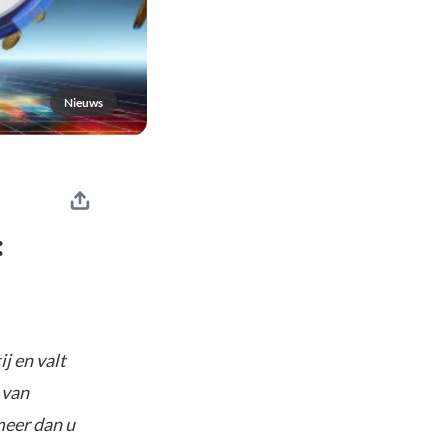
Nieuws
:
j en valt
 van
meer dan u