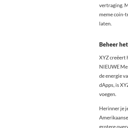
vertraging. 
meme coin-tr
laten.
Beheer het 
XYZ creëert 
NIEUWE Meme 
de energie v
dApps, is XYZ
voegen.
Herinner je 
Amerikaanse 
grotere over