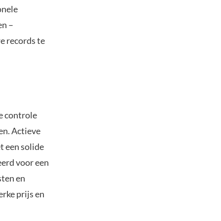
onele
en –
 records te
e controle
en. Actieve
t een solide
eerd voor een
sten en
rke prijs en