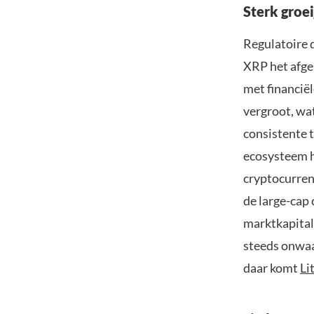
Sterk groe
Regulatoire 
XRP het afge
met financië
vergroot, wat
consistente 
ecosysteem h
cryptocurren
de large-ca
marktkapital
steeds onwaa
daar komt
Li