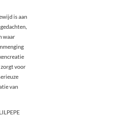
ewijd is aan
 gedachten,
n waar
inmenging
kencreatie
 zorgt voor
serieuze
atie van
 LILPEPE