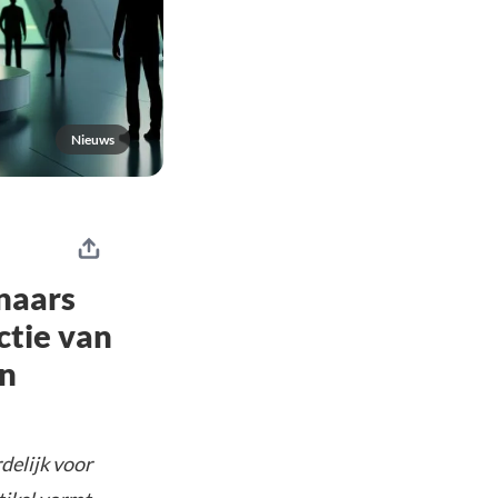
Nieuws
naars
ctie van
en
delijk voor