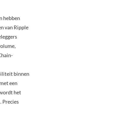
en hebben
en van Ripple
eleggers
volume,
Chain-
liteit binnen
met een
 wordt het
. Precies