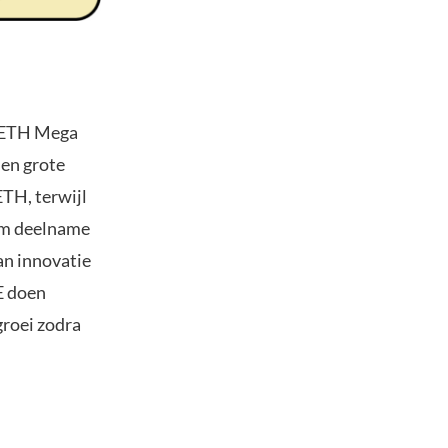
5 ETH Mega
en grote
ETH, terwijl
 om deelname
an innovatie
E doen
groei zodra