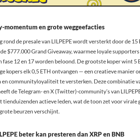
-momentum en grote weggeefacties
 rond de presale van LILPEPE wordt versterkt door de 1
de $777.000 Grand Giveaway, waarmee loyale supporters 
n fase 12 en 17 worden beloond. De grootste koper wint 5 
ige kopers elk 0,5 ETH ontvangen — een creatieve manier
n en communityloyaliteit te versterken. Deze combinatie v
heeft de Telegram- en X (Twitter)-community’s van LILPEP
t tienduizenden actieve leden, wat de toon zet voor virale 
grote beurzen verschijnt.
LPEPE beter kan presteren dan XRP en BNB