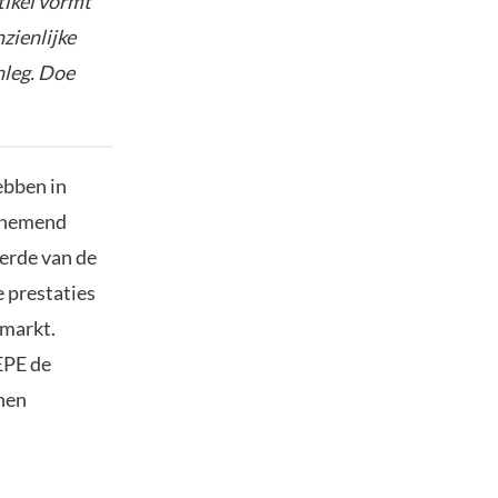
tikel vormt
nzienlijke
nleg. Doe
ebben in
oenemend
erde van de
 prestaties
 markt.
PEPE de
nnen