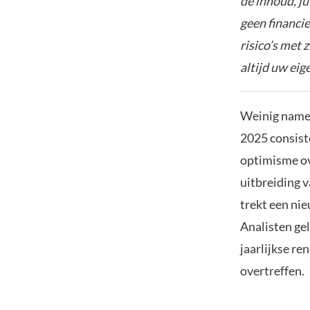
de inhoud, ju
geen financie
risico’s met 
altijd uw ei
Weinig namen
2025 consist
optimisme ov
uitbreiding 
trekt een ni
Analisten gel
jaarlijkse r
overtreffen.