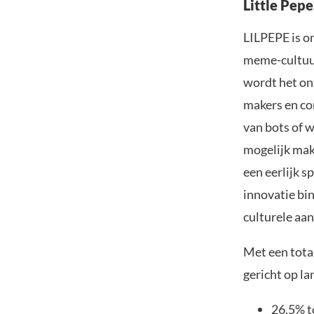
Little Pepe
LILPEPE is on
meme-cultuur
wordt het on
makers en c
van bots of 
mogelijk make
een eerlijk s
innovatie bi
culturele aa
Met een tota
gericht op l
26,5% t