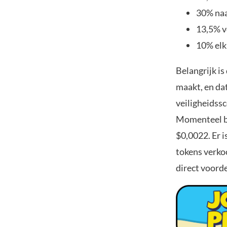
30% naa
13,5% v
10% elk
Belangrijk is
maakt, en da
veiligheidss
Momenteel be
$0,0022. Er i
tokens verkoc
direct voorde