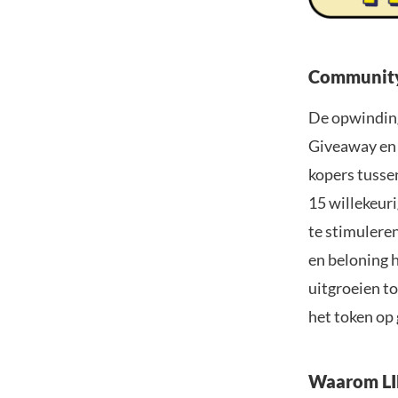
Community
De opwinding
Giveaway en 
kopers tusse
15 willekeur
te stimulere
en beloning 
uitgroeien to
het token op 
Waarom LI