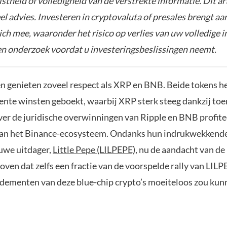
istheid of volledigheid van de verstrekte informatie. Dit ar
el advies. Investeren in cryptovaluta of presales brengt aa
zich mee, waaronder het risico op verlies van uw volledige i
gen onderzoek voordat u investeringsbeslissingen neemt.
 genieten zoveel respect als XRP en BNB. Beide tokens h
ente winsten geboekt, waarbij XRP sterk steeg dankzij t
er de juridische overwinningen van Ripple en BNB profite
van het Binance-ecosysteem. Ondanks hun indrukwekkende
euwe uitdager,
Little Pepe (LILPEPE)
, nu de aandacht van de
oven dat zelfs een fractie van de voorspelde rally van LIL
endementen van deze blue-chip crypto’s moeiteloos zou ku