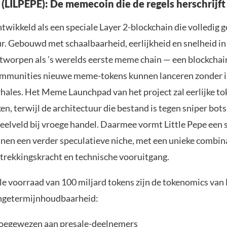
 (LILPEPE): De memecoin die de regels herschrijft
twikkeld als een speciale Layer 2-blockchain die volledig g
. Gebouwd met schaalbaarheid, eerlijkheid en snelheid in
tworpen als ’s werelds eerste meme chain — een blockchai
ommunities nieuwe meme-tokens kunnen lanceren zonder 
whales. Het Meme Launchpad van het project zal eerlijke to
n, terwijl de architectuur die bestand is tegen sniper bots
peelveld bij vroege handel. Daarmee vormt Little Pepe een 
nnen een verder speculatieve niche, met een unieke combin
ntrekkingskracht en technische vooruitgang.
le voorraad van 100 miljard tokens zijn de tokenomics van
angetermijnhoudbaarheid:
oegewezen aan presale-deelnemers