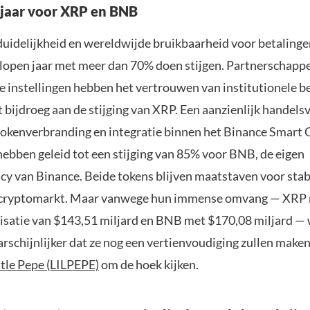
ijaar voor XRP en BNB
duidelijkheid en wereldwijde bruikbaarheid voor betaling
lopen jaar met meer dan 70% doen stijgen. Partnerschapp
le instellingen hebben het vertrouwen van institutionele b
 bijdroeg aan de stijging van XRP. Een aanzienlijk handels
tokenverbranding en integratie binnen het Binance Smart 
ebben geleid tot een stijging van 85% voor BNB, de eigen
cy van Binance. Beide tokens blijven maatstaven voor stabi
p cryptomarkt. Maar vanwege hun immense omvang — XRP 
isatie van $143,51 miljard en BNB met $170,08 miljard —
rschijnlijker dat ze nog een vertienvoudiging zullen maken
ttle Pepe (LILPEPE)
om de hoek kijken.