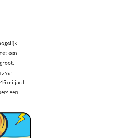
mogelijk
 met een
groot.
js van
,45 miljard
pers een