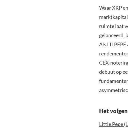
Waar XRP en 
marktkapital
ruimte laat v
gelanceerd, 
Als LILPEPE 
rendementen 
CEX-noteringe
debuut op een
fundamenten 
asymmetrisch
Het volgen
Little Pepe (