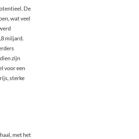
otentieel. De
oen, wat veel
 werd
8 miljard.
erders
dien zijn
el voor een
ijs, sterke
haal, met het