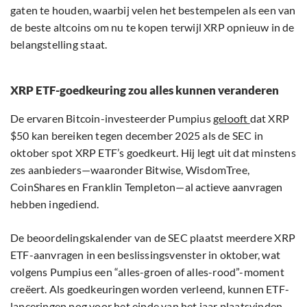
gaten te houden, waarbij velen het bestempelen als een van
de beste altcoins om nu te kopen terwijl XRP opnieuw in de
belangstelling staat.
XRP ETF-goedkeuring zou alles kunnen veranderen
De ervaren Bitcoin-investeerder Pumpius
gelooft
dat XRP
$50 kan bereiken tegen december 2025 als de SEC in
oktober spot XRP ETF’s goedkeurt. Hij legt uit dat minstens
zes aanbieders—waaronder Bitwise, WisdomTree,
CoinShares en Franklin Templeton—al actieve aanvragen
hebben ingediend.
De beoordelingskalender van de SEC plaatst meerdere XRP
ETF-aanvragen in een beslissingsvenster in oktober, wat
volgens Pumpius een “alles-groen of alles-rood”-moment
creëert. Als goedkeuringen worden verleend, kunnen ETF-
lanceringen nog voor het einde van het jaar plaatsvinden,