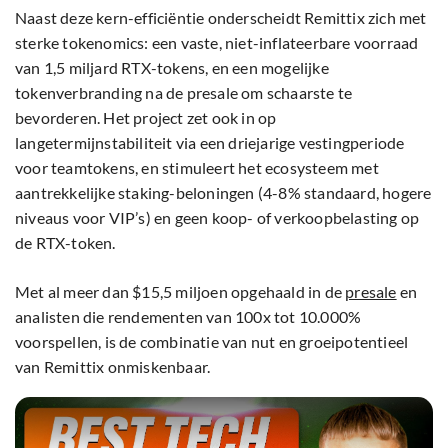
Naast deze kern-efficiëntie onderscheidt Remittix zich met
sterke tokenomics: een vaste, niet-inflateerbare voorraad
van 1,5 miljard RTX-tokens, en een mogelijke
tokenverbranding na de presale om schaarste te
bevorderen. Het project zet ook in op
langetermijnstabiliteit via een driejarige vestingperiode
voor teamtokens, en stimuleert het ecosysteem met
aantrekkelijke staking-beloningen (4-8% standaard, hogere
niveaus voor VIP’s) en geen koop- of verkoopbelasting op
de RTX-token.
Met al meer dan $15,5 miljoen opgehaald in de
presale
en
analisten die rendementen van 100x tot 10.000%
voorspellen, is de combinatie van nut en groeipotentieel
van Remittix onmiskenbaar.