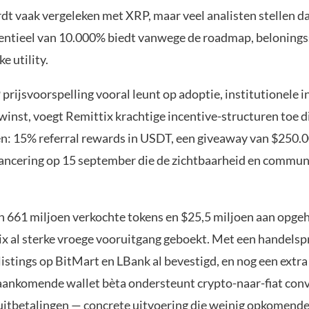
dt vaak vergeleken met XRP, maar veel analisten stellen d
entieel van 10.000% biedt vanwege de roadmap, belonings
e utility.
prijsvoorspelling vooral leunt op adoptie, institutionele 
winst, voegt Remittix krachtige incentive-structuren toe d
en: 15% referral rewards in USDT, een giveaway van $250.
lancering op 15 september die de zichtbaarheid en commun
 661 miljoen verkochte tokens en $25,5 miljoen aan opgeh
ix al sterke vroege vooruitgang geboekt. Met een handelspr
listings op BitMart en LBank al bevestigd, en nog een extra 
aankomende wallet bèta ondersteunt crypto-naar-fiat conv
uitbetalingen — concrete uitvoering die weinig opkomende