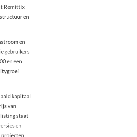
at Remittix
structuur en
instroom en
ie gebruikers
000 en een
itygroei
aald kapitaal
ijs van
listing staat
ersies en
 projecten