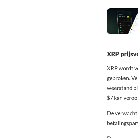
XRP prijsv
XRP wordt ve
gebroken. Ve
weerstand bi
$7 kan veroor
De verwachti
betalingspart