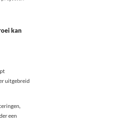
roei kan
ept
er uitgebreid
ceringen,
der een