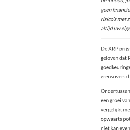
de inhoud, ju
geen financie
risico’s met 
altijd uw ei
De XRP prijs
geloven dat R
goedkeuringe
grensoversch
Ondertussen
een groei va
vergelijkt m
opwaarts pot
niet kan eve