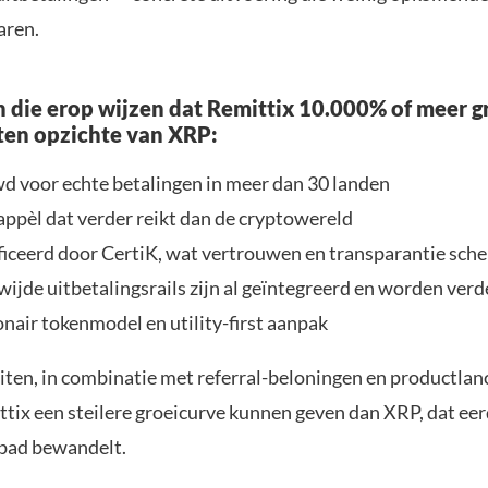
aren.
die erop wijzen dat Remittix 10.000% of meer g
 ten opzichte van XRP:
 voor echte betalingen in meer dan 30 landen
ppèl dat verder reikt dan de cryptowereld
ficeerd door CertiK, wat vertrouwen en transparantie sch
ijde uitbetalingsrails zijn al geïntegreerd en worden verd
onair tokenmodel en utility-first aanpak
iten, in combinatie met referral-beloningen en productlan
tix een steilere groeicurve kunnen geven dan XRP, dat eer
 pad bewandelt.