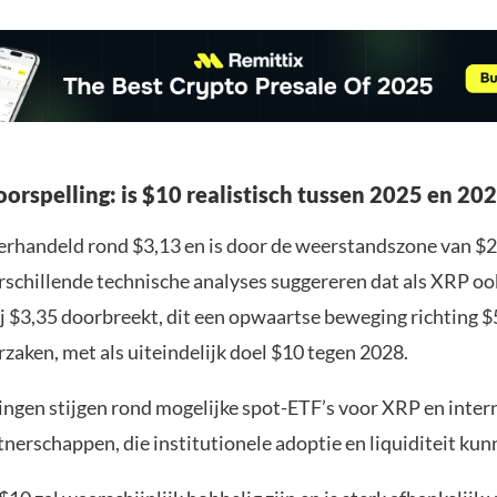
oorspelling: is $10 realistisch tussen 2025 en 20
rhandeld rond $3,13 en is door de weerstandszone van $2
rschillende technische analyses suggereren dat als XRP oo
j $3,35 doorbreekt, dit een opwaartse beweging richting $
zaken, met als uiteindelijk doel $10 tegen 2028.
ngen stijgen rond mogelijke spot-ETF’s voor XRP en inter
nerschappen, die institutionele adoptie en liquiditeit ku