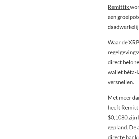
Remittix
wor
een groeipot
daadwerkelijk
Waar de XRP 
regelgevings
direct belon
wallet bèta-
versnellen.
Met meer dan
heeft Remitt
$0,1080 zijn 
gepland. De 
directe bank