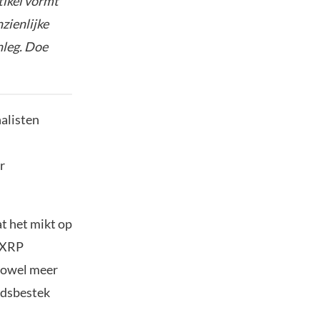
tikel vormt
nzienlijke
nleg. Doe
alisten
r
t het mikt op
e XRP
 zowel meer
jdsbestek