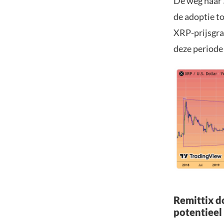
De weg naar $
de adoptie t
XRP-prijsgra
deze periode 
Remittix d
potentieel