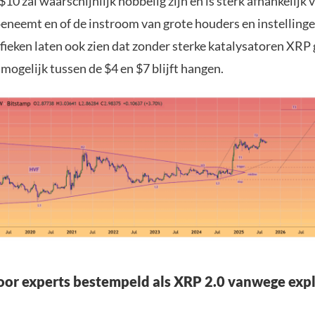
10 zal waarschijnlijk hobbelig zijn en is sterk afhankelijk 
oeneemt en of de instroom van grote houders en instelling
fieken laten ook zien dat zonder sterke katalysatoren XR
mogelijk tussen de $4 en $7 blijft hangen.
oor experts bestempeld als XRP 2.0 vanwege expl