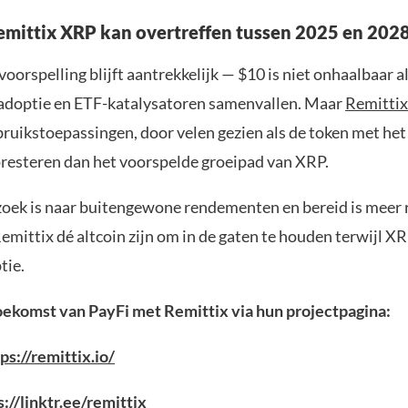
ittix XRP kan overtreffen tussen 2025 en 202
oorspelling blijft aantrekkelijk — $10 is niet onhaalbaar a
 adoptie en ETF-katalysatoren samenvallen. Maar
Remitti
bruikstoepassingen, door velen gezien als de token met het
presteren dan het voorspelde groeipad van XRP.
zoek is naar buitengewone rendementen en bereid is meer r
emittix dé altcoin zijn om in de gaten te houden terwijl X
tie.
ekomst van PayFi met Remittix via hun projectpagina:
ps://remittix.io/
://linktr.ee/remittix