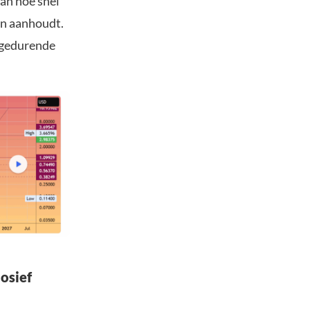
van hoe snel
en aanhoudt.
P gedurende
osief