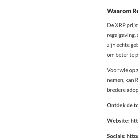
Waarom Rem
De XRP prijsv
regelgeving,
zijn echte ge
om beter te 
Voor wie op 
nemen, kan R
bredere adop
Ontdek de to
Website:
htt
Socials:
https