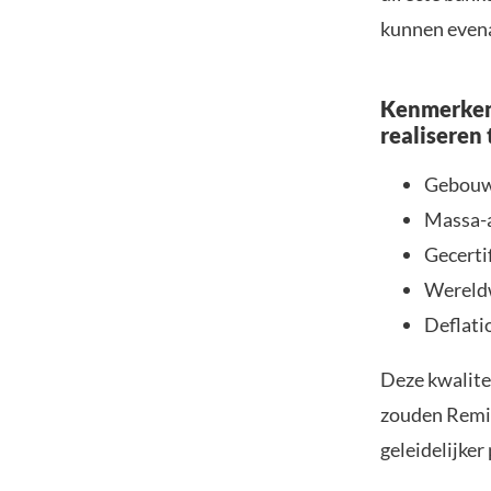
kunnen even
Kenmerken 
realiseren
Gebouwd
Massa-a
Gecerti
Wereldw
Deflati
Deze kwalite
zouden Remit
geleidelijker