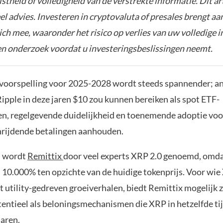
istheid of volledigheid van de verstrekte informatie. Dit ar
el advies. Investeren in cryptovaluta of presales brengt aa
zich mee, waaronder het risico op verlies van uw volledige i
gen onderzoek voordat u investeringsbeslissingen neemt.
voorspelling voor 2025-2028 wordt steeds spannender; an
ipple in deze jaren $10 zou kunnen bereiken als spot ETF-
n, regelgevende duidelijkheid en toenemende adoptie voo
rijdende betalingen aanhouden.
 wordt
Remittix
door veel experts XRP 2.0 genoemd, omda
n 10.000% ten opzichte van de huidige tokenprijs. Voor wi
et utility-gedreven groeiverhalen, biedt Remittix mogelijk
entieel als beloningsmechanismen die XRP in hetzelfde ti
naren.