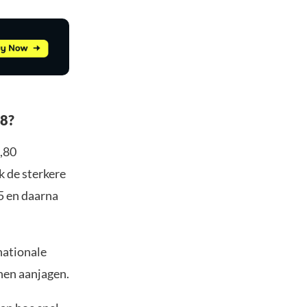
28?
,80
k de sterkere
5 en daarna
nationale
nnen aanjagen.