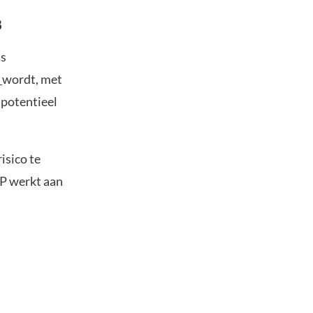
8
ls
x
wordt, met
 potentieel
isico te
RP werkt aan