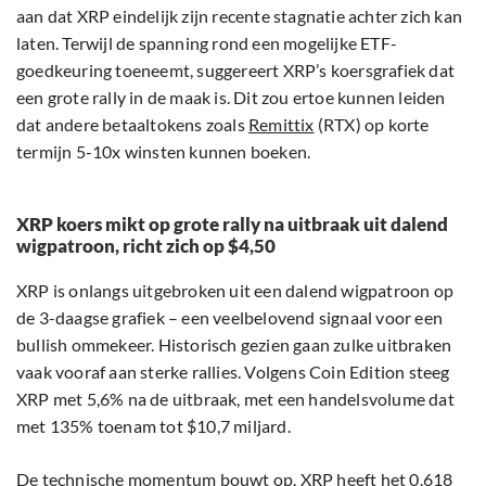
aan dat XRP eindelijk zijn recente stagnatie achter zich kan
laten. Terwijl de spanning rond een mogelijke ETF-
goedkeuring toeneemt, suggereert XRP’s koersgrafiek dat
een grote rally in de maak is. Dit zou ertoe kunnen leiden
dat andere betaaltokens zoals
Remittix
(RTX) op korte
termijn 5-10x winsten kunnen boeken.
XRP koers mikt op grote rally na uitbraak uit dalend
wigpatroon, richt zich op $4,50
XRP is onlangs uitgebroken uit een dalend wigpatroon op
de 3-daagse grafiek – een veelbelovend signaal voor een
bullish ommekeer. Historisch gezien gaan zulke uitbraken
vaak vooraf aan sterke rallies. Volgens Coin Edition steeg
XRP met 5,6% na de uitbraak, met een handelsvolume dat
met 135% toenam tot $10,7 miljard.
De technische momentum bouwt op. XRP heeft het 0.618