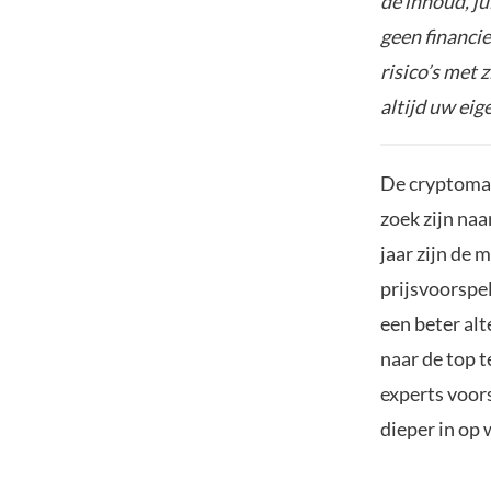
de inhoud, ju
geen financie
risico’s met 
altijd uw ei
De cryptomar
zoek zijn naa
jaar zijn de
prijsvoorspe
een beter al
naar de top 
experts voor
dieper in op