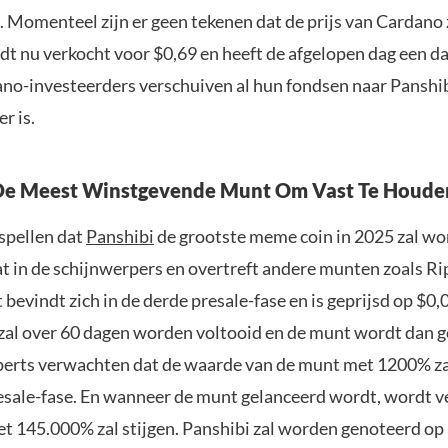
 Momenteel zijn er geen tekenen dat de prijs van Cardano z
t nu verkocht voor $0,69 en heeft de afgelopen dag een d
ano-investeerders verschuiven al hun fondsen naar Panshib
r is.
 De Meest Winstgevende Munt Om Vast Te Houde
spellen dat
Panshibi
de grootste meme coin in 2025 zal wo
at in de schijnwerpers en overtreft andere munten zoals Ri
bevindt zich in de derde presale-fase en is geprijsd op $0,
 zal over 60 dagen worden voltooid en de munt wordt dan 
perts verwachten dat de waarde van de munt met 1200% zal
resale-fase. En wanneer de munt gelanceerd wordt, wordt 
t 145.000% zal stijgen. Panshibi zal worden genoteerd o