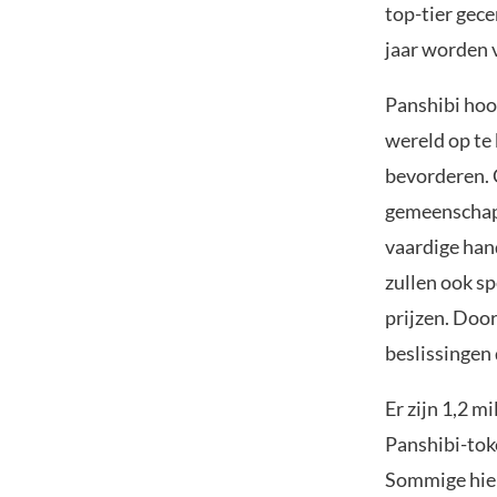
top-tier gece
jaar worden 
Panshibi hoo
wereld op te
bevorderen. 
gemeenschap 
vaardige han
zullen ook sp
prijzen. Door
beslissingen
Er zijn 1,2 m
Panshibi-tok
Sommige hier