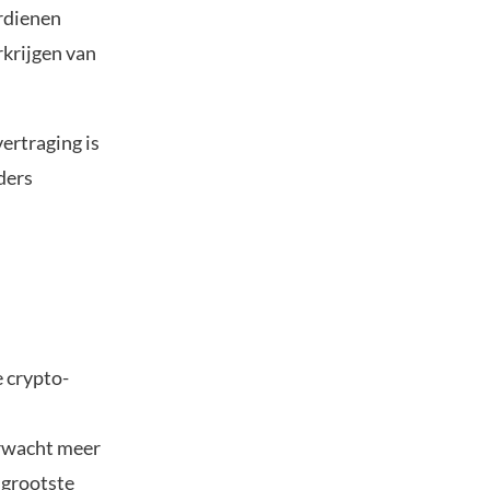
rdienen
rkrijgen van
vertraging is
ders
e crypto-
erwacht meer
 grootste