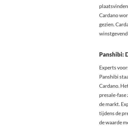
plaatsvinden.
Cardano word
gezien. Card
winstgevende
Panshibi:
Experts voor
Panshibi sta
Cardano. Het 
presale-fase
de markt. Ex
tijdens de p
de waarde me