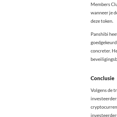
Members Club
wanneer je de
deze token.
Panshibi heef
goedgekeurd.
concreter. He
beveiligingsb
Conclusie
Volgens de t
investeerder
cryptocurren
investeerder