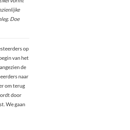
tikel vormt
nzienlijke
nleg. Doe
esteerders op
begin van het
Aangezien de
teerders naar
ier om terug
wordt door
st. We gaan