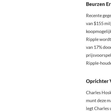
Beurzen Er
Recente gege
van $155 mil
koopmogelijk
Ripple wordt
van 17% door
prijsvoorspel
Ripple-houde
Oprichter 
Charles Hosk
munt deze ma
legt Charles 