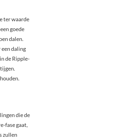
e ter waarde
 een goede
oen dalen.
 een daling
n de Ripple-
tijgen.
 houden.
lingen die de
e-fase gaat,
s zullen