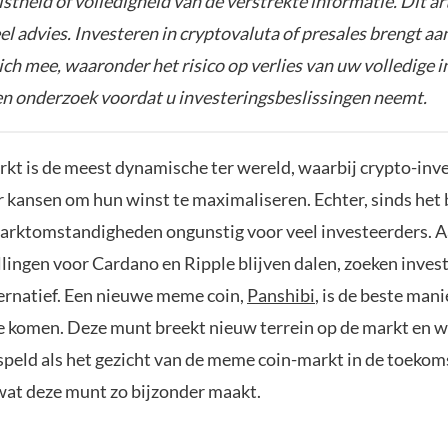
istheid of volledigheid van de verstrekte informatie. Dit ar
el advies. Investeren in cryptovaluta of presales brengt aa
zich mee, waaronder het risico op verlies van uw volledige i
gen onderzoek voordat u investeringsbeslissingen neemt.
kt is de meest dynamische ter wereld, waarbij crypto-inv
r kansen om hun winst te maximaliseren. Echter, sinds het 
 marktomstandigheden ongunstig voor veel investeerders. 
llingen voor Cardano en Ripple blijven dalen, zoeken inves
ternatief. Een nieuwe meme coin,
Panshibi
, is de beste man
te komen. Deze munt breekt nieuw terrein op de markt en 
speld als het gezicht van de meme coin-markt in de toekom
 wat deze munt zo bijzonder maakt.