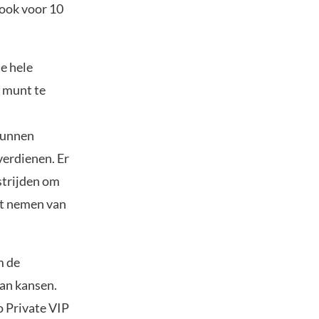
 ook voor 10
e hele
e munt te
kunnen
verdienen. Er
 strijden om
het nemen van
m de
van kansen.
o Private VIP