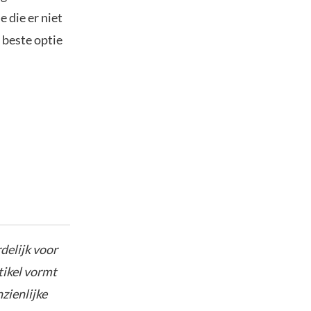
 die er niet
 beste optie
delijk voor
tikel vormt
nzienlijke