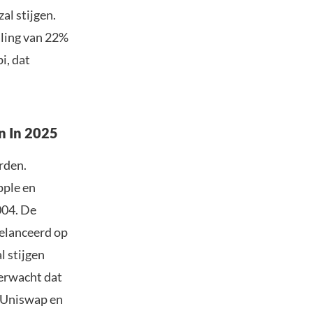
al stijgen.
aling van 22%
i, dat
n In 2025
rden.
pple en
004. De
gelanceerd op
 stijgen
verwacht dat
p Uniswap en