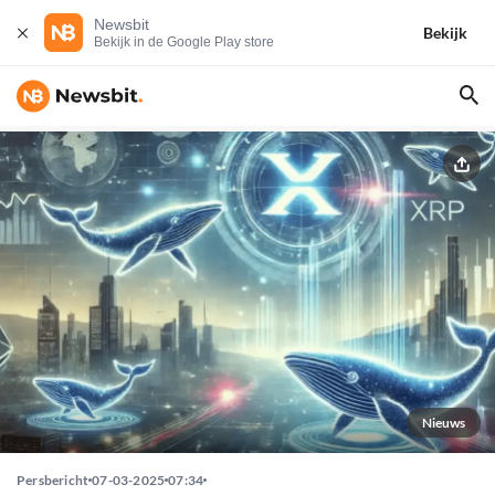
Newsbit
Bekijk
Bekijk in de Google Play store
Nieuws
Persbericht
07-03-2025
07:34