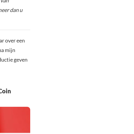
 van
meer dan u
ar over een
na mijn
ductie geven
Coin