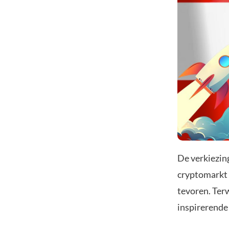
De verkiezin
cryptomarkt 
tevoren. Ter
inspirerende