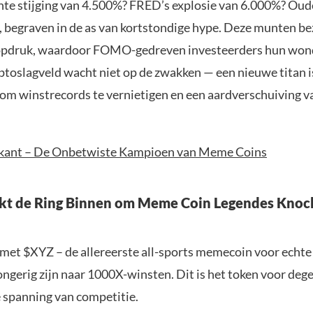
te stijging van 4.500%? FRED’s explosie van 6.000%? Oud
, begraven in de as van kortstondige hype. Deze munten b
opdruk, waardoor FOMO-gedreven investeerders hun wond
ptoslagveld wacht niet op de zwakken — een nieuwe titan 
om winstrecords te vernietigen en een aardverschuiving 
-kant – De Onbetwiste Kampioen van Meme Coins
kt de Ring Binnen om Meme Coin Legendes Knock
met $XYZ – de allereerste all-sports memecoin voor echte
ngerig zijn naar 1000X-winsten. Dit is het token voor deg
e spanning van competitie.