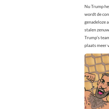
Nu Trump het
wordt de con
genadeloze a
stalen zenuw
Trump’s team
plaats meer v