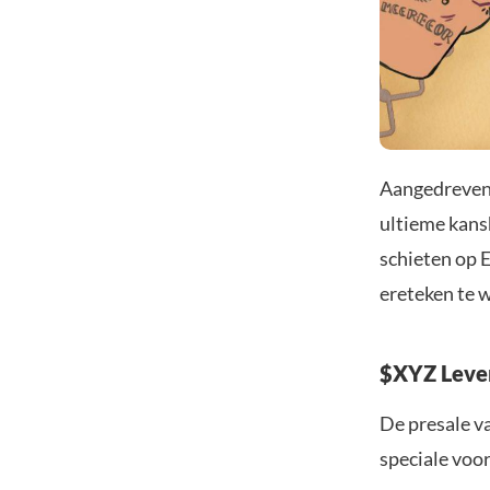
Aangedreven 
ultieme kans
schieten op 
ereteken te 
$XYZ Lever
De presale va
speciale voor