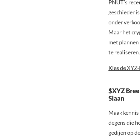
PNUT’s recen
geschiedenis
onder verko
Maar het cry
met plannen 
te realiseren.
Kies de XYZ
$XYZ Bree
Slaan
Maak kennis 
degens die ho
gedijen op d