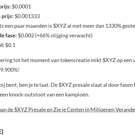
rijs:
$0.0001
prijs:
$0.001333
hts een paar maanden is $XYZ al met meer dan 1330% gest
e fase:
$0.002 (+66% stijging verwacht)
l:
$0.1
cering tot het moment van tokencreatie mikt $XYZ op een 
 99.900%!
t bij bent, ben je te laat. De $XYZ presale slaat al door fase
 een knock-outstoot van een kampioen.
an de $XYZ Presale en Zie je Centen in Miljoenen Verande
E)