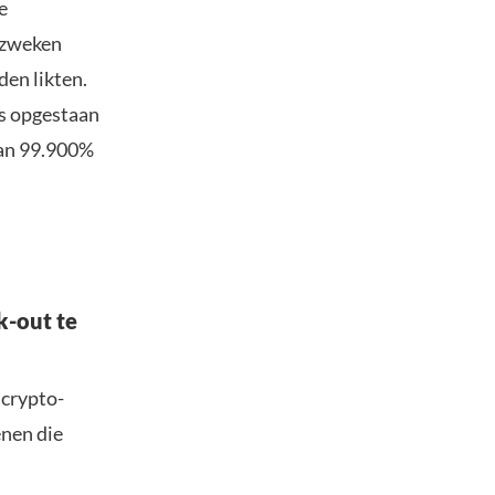
e
ezweken
en likten.
is opgestaan
van 99.900%
-out te
 crypto-
enen die