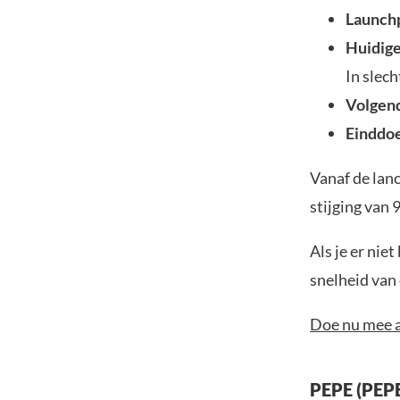
Launchp
Huidige 
In slec
Volgend
Einddoe
Vanaf de lan
stijging van
Als je er nie
snelheid van
Doe nu mee a
PEPE (PEP