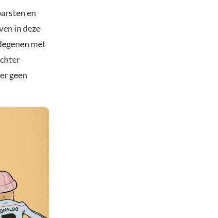
barsten en
ven in deze
 degenen met
achter
er geen