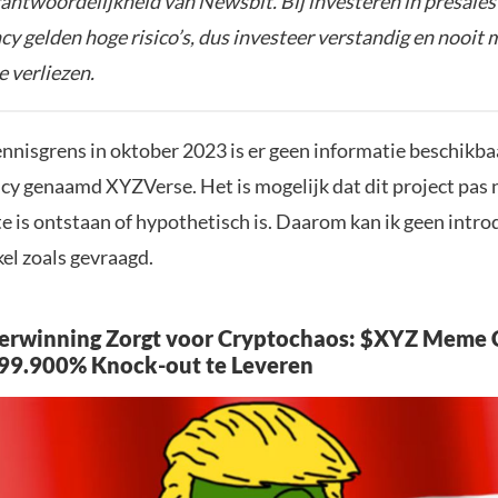
rantwoordelijkheid van Newsbit. Bij investeren in presales
y gelden hoge risico’s, dus investeer verstandig en nooit 
e verliezen.
ennisgrens in oktober 2023 is er geen informatie beschikba
cy genaamd XYZVerse. Het is mogelijk dat dit project pas 
e is ontstaan of hypothetisch is. Daarom kan ik geen intro
kel zoals gevraagd.
erwinning Zorgt voor Cryptochaos: $XYZ Meme 
99.900% Knock-out te Leveren