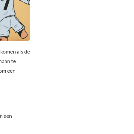
ekomen als de
maan te
 om een
en een