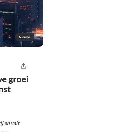
Nieuws
ve groei
nst
j en valt