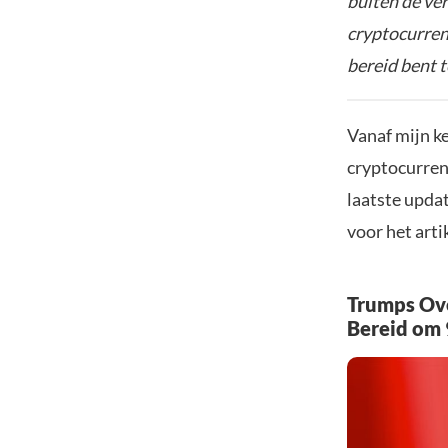
buiten de ve
cryptocurrenc
bereid bent t
Vanaf mijn k
cryptocurren
laatste updat
voor het arti
Trumps Ov
Bereid om 