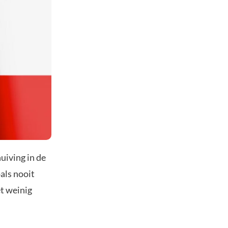
iving in de
als nooit
et weinig
.