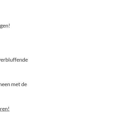
egen!
verbluffende
n heen met de
ren!