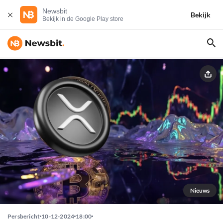
Newsbit
Bekijk
Bekijk in de Google Play store
Nieuws
Persbericht
10-12-2024
18:00