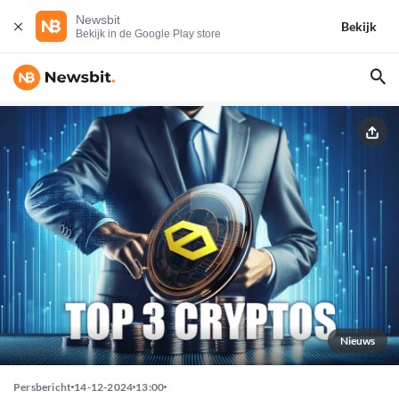
Newsbit
Bekijk
Bekijk in de Google Play store
Nieuws
Persbericht
14-12-2024
13:00