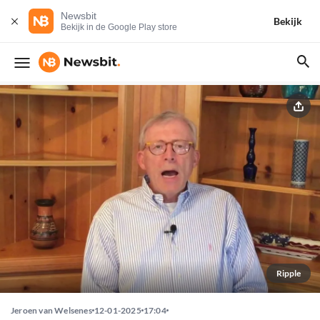
Newsbit
Bekijk
Bekijk in de Google Play store
Ripple
Jeroen van Welsenes
12-01-2025
17:04