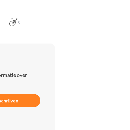
0
ormatie over
schrijven