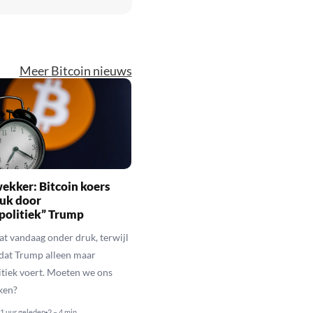
Meer Bitcoin nieuws
ekker: Bitcoin koers
ruk door
politiek” Trump
aat vandaag onder druk, terwijl
 dat Trump alleen maar
itiek voert. Moeten we ons
ken?
1 uur geleden
2 – 4 min