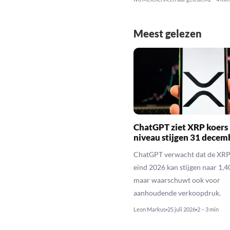
Meest gelezen
ChatGPT ziet XRP koers 
niveau stijgen 31 decem
ChatGPT verwacht dat de XRP
eind 2026 kan stijgen naar 1,40
maar waarschuwt ook voor
aanhoudende verkoopdruk.
Leon Markus
25 juli 2026
2 – 3 min