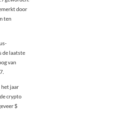
gemerkt door
en ten
us-
s de laatste
oog van
7.
 het jaar
 de crypto
geveer $