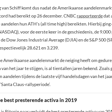
g van Schiff komt dus nadat de Amerikaanse aandelenmark
ecord had bereikt op 26 december. CNBC
rapporteerde
dat a
 aandelen hun ATH’s (all time high) bereikten. Hierbij gin
ASDAQ), voor de eerste keer in de geschiedenis, de 9.000
s de Dow Jones Industrial Average (DJIA) en de S&P 500 (S
espectievelijk 28.621 en 3.239.
 de Amerikaanse aandelenmarkt de neiging heeft om gedur
 van het jaar te stijgen, is al tientallen jaren bekend. Zoal
 aandelen tijdens de laatste vijf handelsdagen van het jaar
Santa Claus-rallyperiode’.
de best presterende activa in 2019
is Bitcoin naar verluidt de
best presterende activa
van 20