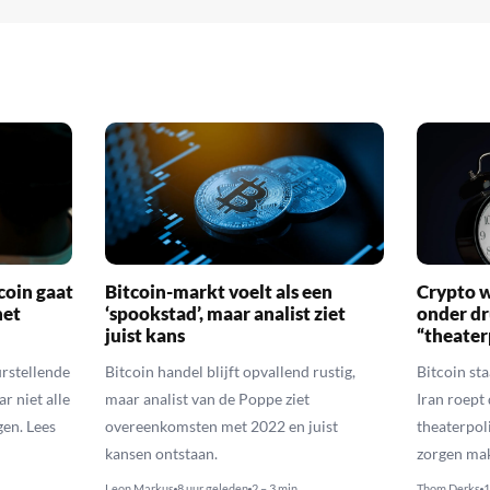
coin gaat
Bitcoin-markt voelt als een
Crypto w
het
‘spookstad’, maar analist ziet
onder d
juist kans
“theater
urstellende
Bitcoin handel blijft opvallend rustig,
Bitcoin st
r niet alle
maar analist van de Poppe ziet
Iran roept
en. Lees
overeenkomsten met 2022 en juist
theaterpol
kansen ontstaan.
zorgen ma
Leon Markus
8 uur geleden
2 – 3 min
Thom Derks
1