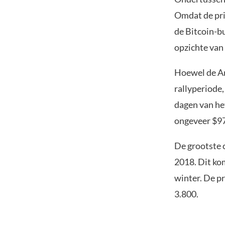
Omdat de pri
de Bitcoin-bu
opzichte van 
Hoewel de Am
rallyperiode,
dagen van he
ongeveer $97
De grootste c
2018. Dit ko
winter. De pr
3.800.