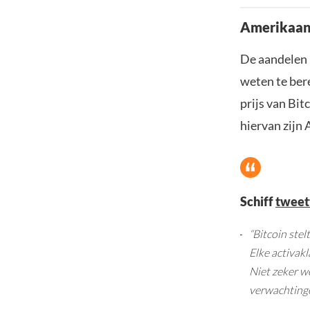
Amerikaans
De aandelen 
weten te ber
prijs van Bit
hiervan zijn
Schiff
tweet
“Bitcoin stel
Elke activakl
Niet zeker w
verwachtinge