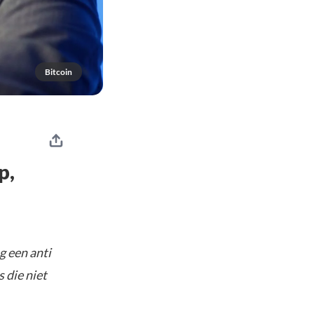
Bitcoin
p,
g een anti
s die niet