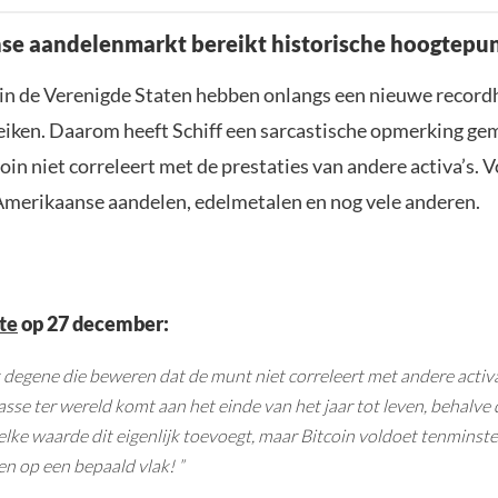
e aandelenmarkt bereikt historische hoogtepu
in de Verenigde Staten hebben onlangs een nieuwe recor
eiken. Daarom heeft Schiff een sarcastische opmerking ge
coin niet correleert met de prestaties van andere activa’s.
 Amerikaanse aandelen, edelmetalen en nog vele anderen.
te
op 27 december:
t degene die beweren dat de munt niet correleert met andere activa 
asse ter wereld komt aan het einde van het jaar tot leven, behalve 
elke waarde dit eigenlijk toevoegt, maar Bitcoin voldoet tenminst
n op een bepaald vlak! ”