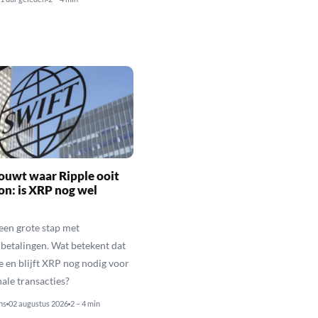
ouwt waar Ripple ooit
n: is XRP nog wel
een grote stap met
betalingen. Wat betekent dat
e en blijft XRP nog nodig voor
nale transacties?
ns
02 augustus 2026
2 – 4 min