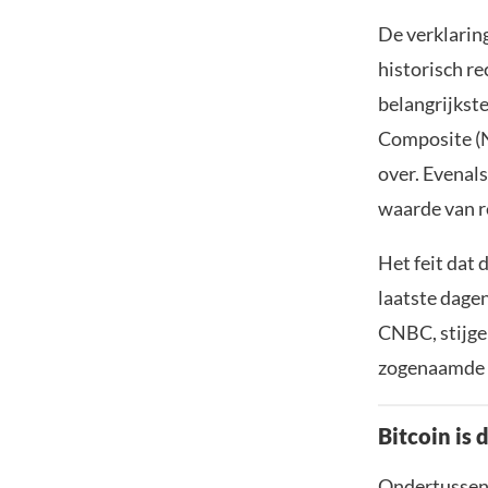
De verklarin
historisch r
belangrijkste
Composite (N
over. Evenal
waarde van r
Het feit dat
laatste dagen
CNBC, stijgen
zogenaamde ‘
Bitcoin is 
Ondertussen 