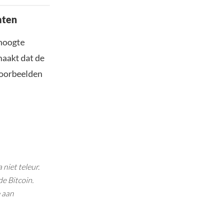
nten
dhoogte
maakt dat de
 Voorbeelden
niet teleur.
de Bitcoin.
e aan