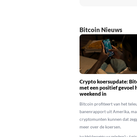
Bitcoin Nieuws
Crypto koersupdate: Bit
met een positief gevoel 
weekend in
Bitcoin profiteert van het tele
banenrapport uit Amerika, maa
cryptomunten kunnen dat zegg
meer over de koersen.
Ivo Melchers
één uur geleden
2 – 4 min