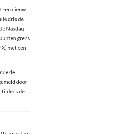
t een nieuw
lle drie de
g de Nasdaq
 punten grens
PX) met een
ende de
s gemeld door
 tijdens de
19 geworden.