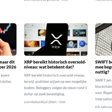
naar dit
XRP bereikt historisch oversold-
SWIFT b
ber 2026
niveau: wat betekent dat?
mee bego
nuttig?
 koers
XRP bereikt historisch oversold-niveau
SWIFT zet 
 dollar,
terwijl analisten wijzen op een mogelijke
blockchain
bodem. Beleggers volgen de steun rond 1
voor Rippl
dollar op zoek bevestiging.
internatio
Leon Markus
30 juli 2026
1 – 3 min
Erik Jufferma