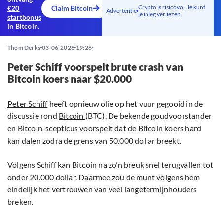
Crypto is risicovol. Je kunt
€20
Claim Bitcoin
Advertentie
je inleg verliezen.
startbonus
in Bitcoin.
Thom Derks
03-06-2026
19:26
Peter Schiff voorspelt brute crash van
Bitcoin koers naar $20.000
Peter Schiff
heeft opnieuw olie op het vuur gegooid in de
discussie rond
Bitcoin
(BTC). De bekende goudvoorstander
en Bitcoin-scepticus voorspelt dat de
Bitcoin koers
hard
kan dalen zodra de grens van 50.000 dollar breekt.
Volgens Schiff kan Bitcoin na zo’n breuk snel terugvallen tot
onder 20.000 dollar. Daarmee zou de munt volgens hem
eindelijk het vertrouwen van veel langetermijnhouders
breken.