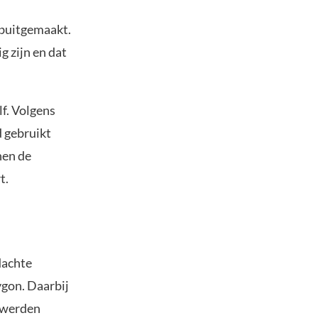
 buitgemaakt.
 zijn en dat
lf. Volgens
 gebruikt
nen de
t.
dachte
gon. Daarbij
 werden