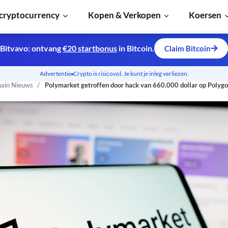
cryptocurrency
Kopen & Verkopen
Koersen
Bitvavo: ontvang
€20 startbonus
in Bitcoin.
Claim Bitcoin
Advertentie
Crypto is risicovol. Je kunt je inleg verliezen.
hain Nieuws
Polymarket getroffen door hack van 660.000 dollar op Polyg