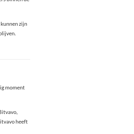
 kunnen zijn
lijven.
stig moment
Bitvavo,
Bitvavo heeft