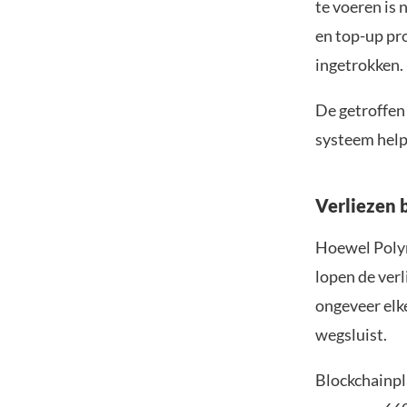
te voeren is 
en top-up pro
ingetrokken.
De getroffen
systeem help
Verliezen 
Hoewel Polym
lopen de ver
ongeveer elk
wegsluist.
Blockchainpl