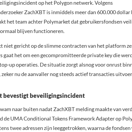
eiligingsincident op het Polygon netwerk. Volgens
derzoeker ZachXBT is inmiddels meer dan 600.000 dollar
kt het team achter Polymarket dat gebruikersfondsen veilig
ormaal blijven functioneren.
kt niet gericht op de slimme contracten van het platform ze
s gaat het om een gecompromitteerde private key die werd
top-up operaties. De situatie zorgt alsnog voor onrust bin
 zeker nu de aanvaller nog steeds actief transacties uitvoer
 bevestigt beveiligingsincident
kwam naar buiten nadat ZachXBT melding maakte van ver
ond de UMA Conditional Tokens Framework Adapter op Poly
ens twee adressen zijn leeggetrokken, waarna de fondsen