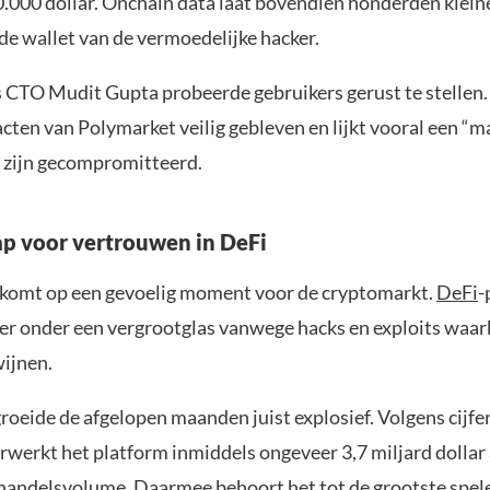
.000 dollar. Onchain data laat bovendien honderden kleine
 de wallet van de vermoedelijke hacker.
 CTO Mudit Gupta probeerde gebruikers gerust te stellen
acten van Polymarket veilig gebleven en lijkt vooral een “m
te zijn gecompromitteerd.
p voor vertrouwen in DeFi
 komt op een gevoelig moment voor de cryptomarkt.
DeFi
-
nger onder een vergrootglas vanwege hacks en exploits waar
wijnen.
oeide de afgelopen maanden juist explosief. Volgens cijfe
rwerkt het platform inmiddels ongeveer 3,7 miljard dollar
handelsvolume. Daarmee behoort het tot de grootste spel