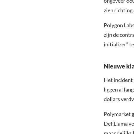
ongeveer 660
zien richting
Polygon Labs
zijn de contr
initializer” 
Nieuwe kla
Het incident
liggen al la
dollars verd
Polymarket gr
DefiLlama ve
maandelijks 