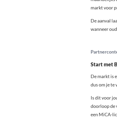
markt voor p
De aanval la
wanneer oude
Partnercont
Start met 
De markt is e
dus om je te 
Is dit voor j
doorloop de v
een MiCA-lic