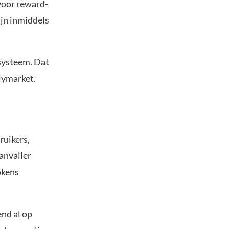
 voor reward-
ijn inmiddels
 systeem. Dat
lymarket.
ruikers,
anvaller
okens
end al op