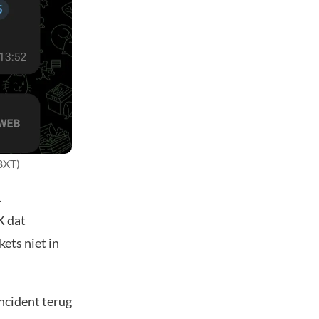
BXT)
.
X dat
ets niet in
incident terug