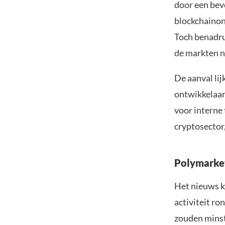
door een bev
blockchainon
Toch benadru
de markten n
De aanval lij
ontwikkelaar
voor interne 
cryptosector,
Polymarket
Het nieuws 
activiteit r
zouden minst