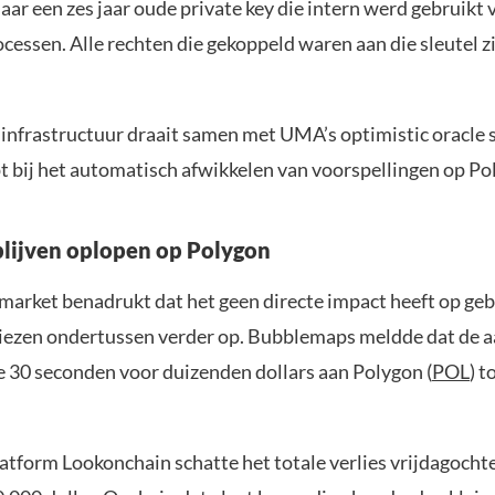
naar een zes jaar oude private key die intern werd gebruikt
cessen. Alle rechten die gekoppeld waren aan die sleutel z
 infrastructuur draait samen met UMA’s optimistic oracle
t bij het automatisch afwikkelen van voorspellingen op Po
blijven oplopen op Polygon
arket benadrukt dat het geen directe impact heeft op geb
liezen ondertussen verder op. Bubblemaps meldde dat de a
e 30 seconden voor duizenden dollars aan Polygon (
POL
) t
atform Lookonchain schatte het totale verlies vrijdagocht