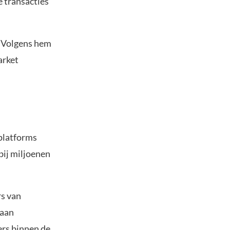
 transacties
. Volgens hem
arket
platforms
bij miljoenen
rs van
 aan
ers binnen de