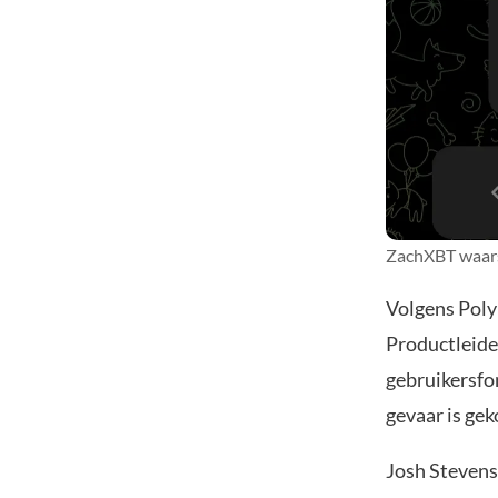
ZachXBT waars
Volgens Poly
Productleide
gebruikersfon
gevaar is ge
Josh Stevens,