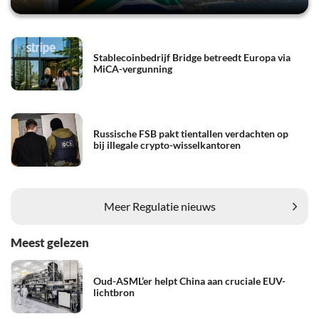
Stablecoinbedrijf Bridge betreedt Europa via
MiCA-vergunning
Russische FSB pakt tientallen verdachten op
bij illegale crypto-wisselkantoren
Meer Regulatie nieuws
Meest gelezen
Oud-ASML’er helpt China aan cruciale EUV-
lichtbron