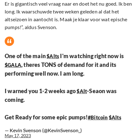
Er is gigantisch veel vraag naar en doet het nu goed. Ik ben
long. Ik waarschuwde twee weken geleden al dat het
altseizoen in aantocht is. Maak je klaar voor wat epische
pumps!”, aldus Svenson.
One of the main
I'm watching right now is
$Alts
, theres TONS of demand for it and its
$GALA
performing well now. I am long.
I warned you 1-2 weeks ago
-Seaon was
$Alt
coming.
Get Ready for some epic pumps!
#Bitcoin
$Alts
— Kevin Svenson (@KevinSvenson_)
May 17, 2023