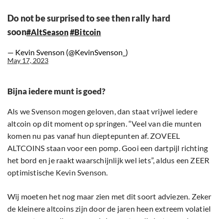
Do not be surprised to see then rally hard
soon
#AltSeason
#Bitcoin
— Kevin Svenson (@KevinSvenson_)
May 17, 2023
Bijna iedere munt is goed?
Als we Svenson mogen geloven, dan staat vrijwel iedere
altcoin op dit moment op springen. “Veel van die munten
komen nu pas vanaf hun dieptepunten af. ZOVEEL
ALTCOINS staan voor een pomp. Gooi een dartpijl richting
het bord en je raakt waarschijnlijk wel iets”, aldus een ZEER
optimistische Kevin Svenson.
Wij moeten het nog maar zien met dit soort adviezen. Zeker
de kleinere altcoins zijn door de jaren heen extreem volatiel