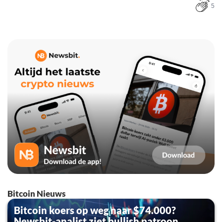
5
Bitcoin Nieuws
Bitcoin koers op weg naar $74.000?
Newsbit-analist ziet bullish patroon