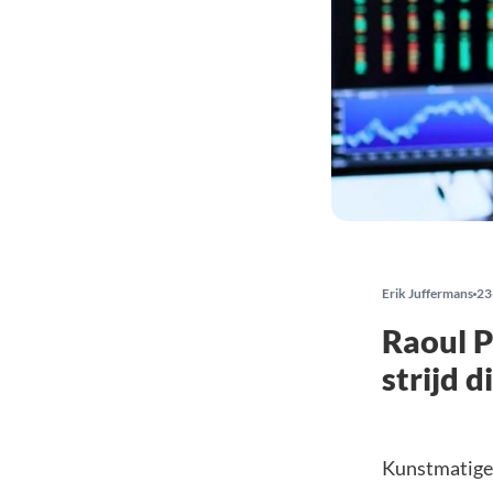
Erik Juffermans
23
Raoul P
strijd 
Kunstmatige 