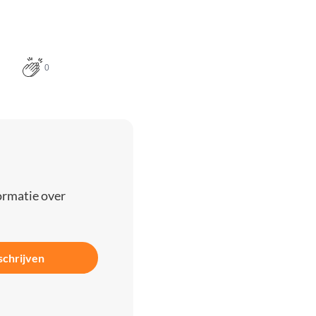
0
ormatie over
schrijven