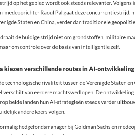
strijd op het gebied wordt ook steeds relevanter. Volgens 
on-medeoprichter Raoul Pal gaat deze concurrentiestrijd,
renigde Staten en China, verder dan traditionele geopoliti
raait de huidige strijd niet om grondstoffen, militaire ma
maar om controle over de basis van intelligentie zelf.
a kiezen verschillende routes in AI-ontwikkeling
 de technologische rivaliteit tussen de Verenigde Staten en
 verschilt van eerdere machtswedlopen. De ontwikkeling
p beide landen hun AI-strategieën steeds verder uitbou
uidelijk andere koers volgen.
oormalig hedgefondsmanager bij Goldman Sachs en medeop