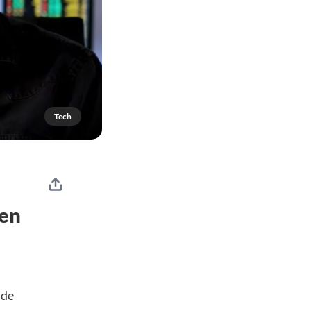
Tech
een
jde