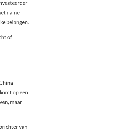
investeerder
 met name
eke belangen.
cht of
 China
 komt op een
wen, maar
richter van