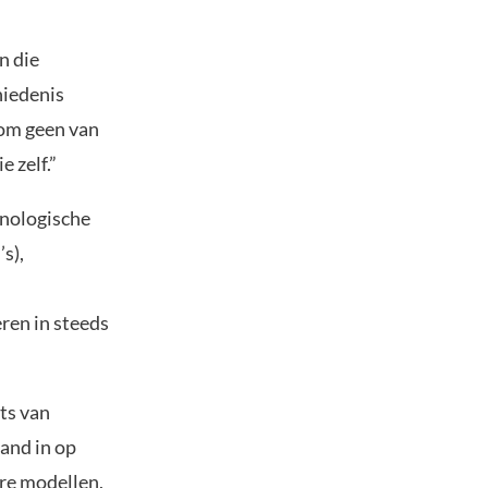
n die
hiedenis
 om geen van
e zelf.”
hnologische
s),
ren in steeds
ts van
land in op
ere modellen,