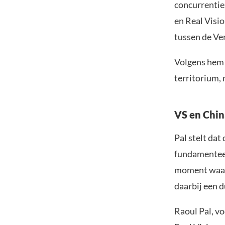
concurrentie
en Real Visi
tussen de Ve
Volgens hem d
territorium, 
VS en Chin
Pal stelt dat
fundamenteel
moment waaro
daarbij een d
Raoul Pal, v