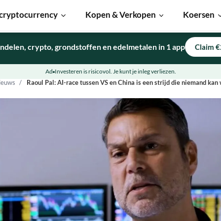
cryptocurrency
Kopen & Verkopen
Koersen
ndelen, crypto, grondstoffen en edelmetalen in 1 app
Claim €
Ad
Investeren is risicovol. Je kunt je inleg verliezen.
ieuws
Raoul Pal: AI-race tussen VS en China is een strijd die niemand kan