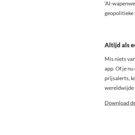
‘AI-wapenwed
geopolitieke 
Altijd als 
Mis niets va
app. Of je nu
prijsalerts, 
wereldwijde 
Download de 