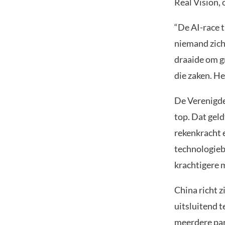
Real Vision, 
“De AI-race 
niemand zich 
draaide om g
die zaken. He
De Verenigde
top. Dat geld
rekenkracht 
technologieb
krachtigere 
China richt z
uitsluitend t
meerdere
pa