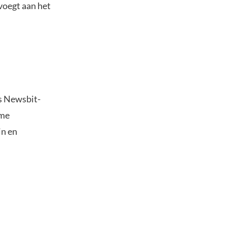
voegt aan het
s Newsbit-
ime
in en