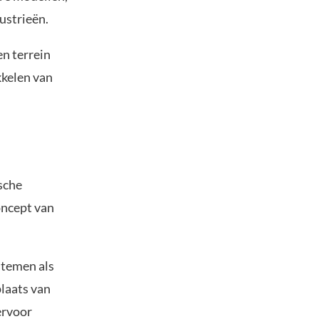
ustrieën.
en terrein
kkelen van
ische
oncept van
stemen als
plaats van
ervoor