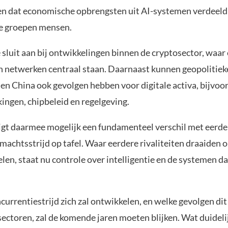
n dat economische opbrengsten uit AI-systemen verdeel
e groepen mensen.
 sluit aan bij ontwikkelingen binnen de cryptosector, waa
 netwerken centraal staan. Daarnaast kunnen geopolitie
en China ook gevolgen hebben voor digitale activa, bijvoo
ingen, chipbeleid en regelgeving.
ligt daarmee mogelijk een fundamenteel verschil met eerde
machtsstrijd op tafel. Waar eerdere rivaliteiten draaiden 
len, staat nu controle over intelligentie en de systemen d
urrentiestrijd zich zal ontwikkelen, en welke gevolgen dit
ectoren, zal de komende jaren moeten blijken. Wat duidelijk