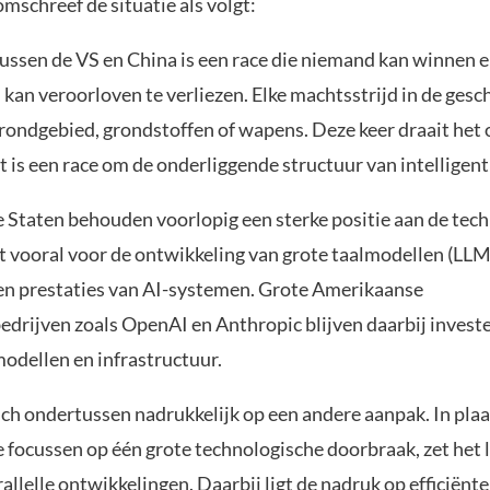
omschreef de situatie als volgt:
tussen de VS en China is een race die niemand kan winnen e
kan veroorloven te verliezen. Elke machtsstrijd in de gesc
rondgebied, grondstoffen of wapens. Deze keer draait het
t is een race om de onderliggende structuur van intelligenti
 Staten behouden voorlopig een sterke positie aan de tec
t vooral voor de ontwikkeling van grote taalmodellen (LLM’
en prestaties van AI-systemen. Grote Amerikaanse
edrijven zoals OpenAI en Anthropic blijven daarbij investe
modellen en infrastructuur.
ich ondertussen nadrukkelijk op een andere aanpak. In plaa
e focussen op één grote technologische doorbraak, zet het 
rallelle ontwikkelingen
. Daarbij ligt de nadruk op efficiënt