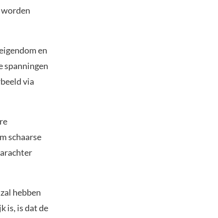
d worden
r eigendom en
ke spanningen
rbeeld via
re
om schaarse
aarachter
 zal hebben
 is, is dat de