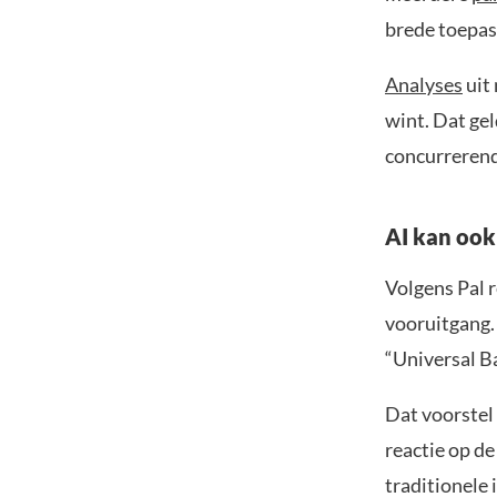
brede toepass
Analyses
uit
wint. Dat ge
concurrerend
AI kan ook
Volgens Pal r
vooruitgang.
“Universal Ba
Dat voorstel
reactie op de
traditionele