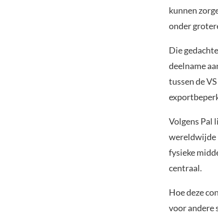
kunnen zorge
onder groter
Die gedachte
deelname aan
tussen de VS 
exportbeperk
Volgens Pal 
wereldwijde 
fysieke midde
centraal.
Hoe deze conc
voor andere s