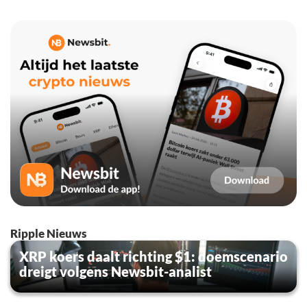
Ripple Nieuws
XRP koers daalt richting $1: doemscenario
dreigt volgens Newsbit-analist