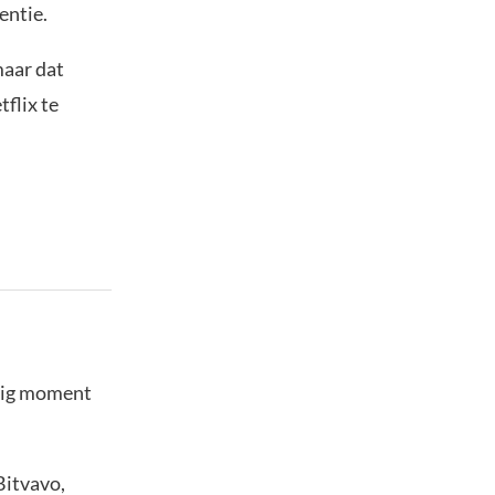
entie.
maar dat
flix te
stig moment
Bitvavo,