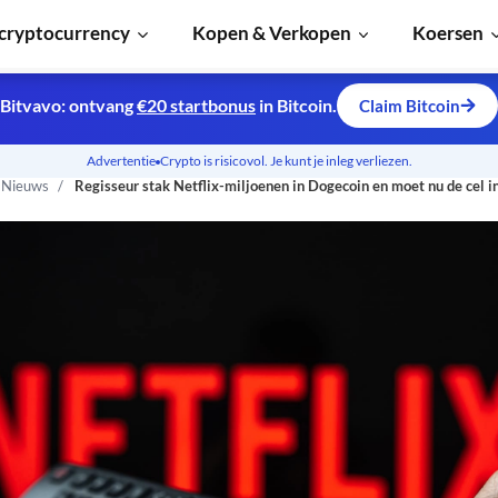
cryptocurrency
Kopen & Verkopen
Koersen
Bitvavo: ontvang
€20 startbonus
in Bitcoin.
Claim Bitcoin
Advertentie
Crypto is risicovol. Je kunt je inleg verliezen.
n Nieuws
Regisseur stak Netflix-miljoenen in Dogecoin en moet nu de cel i