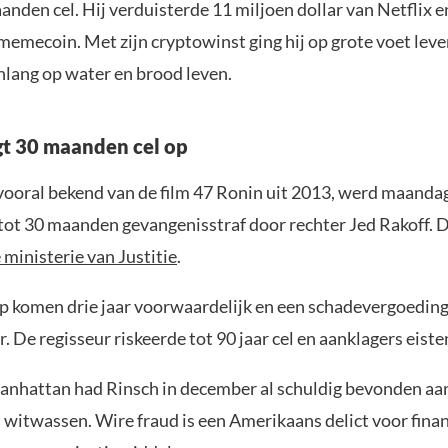
nden cel. Hij verduisterde 11 miljoen dollar van Netflix e
memecoin. Met zijn cryptowinst ging hij op grote voet lev
nlang op water en brood leven.
gt 30 maanden cel op
 vooral bekend van de film 47 Ronin uit 2013, werd maanda
tot 30 maanden gevangenisstraf door rechter Jed Rakoff. 
ministerie van Justitie
.
 komen drie jaar voorwaardelijk en een schadevergoeding
. De regisseur riskeerde tot 90 jaar cel en aanklagers eisten 
Manhattan had Rinsch in december al schuldig bevonden a
 witwassen. Wire fraud is een Amerikaans delict voor finan