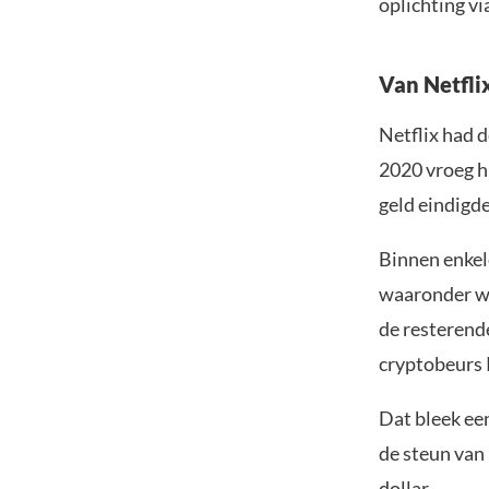
oplichting v
Van Netfli
Netflix had d
2020 vroeg h
geld eindigde
Binnen enkel
waaronder w
de resterend
cryptobeurs 
Dat bleek ee
de steun van 
dollar.