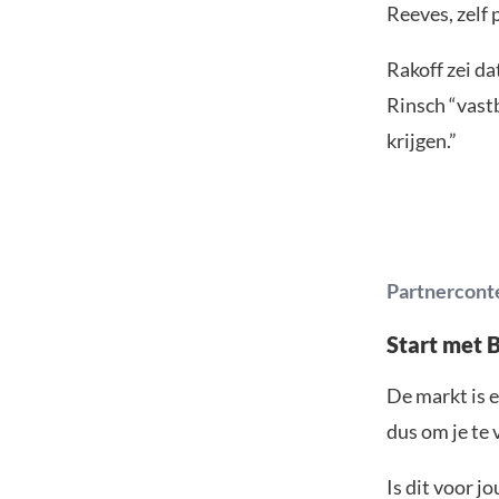
Reeves, zelf 
Rakoff zei da
Rinsch “vast
krijgen.”
Partnercont
Start met 
De markt is e
dus om je te 
Is dit voor j