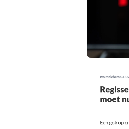
Ivo Melchers
04-0
Regisse
moet nu
Een gok op 