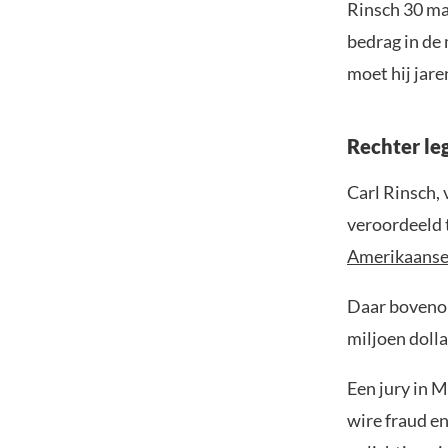
Rinsch 30 maa
bedrag in de 
moet hij jare
Rechter le
Carl Rinsch,
veroordeeld 
Amerikaanse 
Daar bovenop
miljoen dollar
Een jury in 
wire fraud en