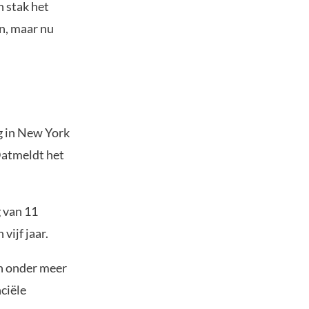
n stak het
en, maar nu
g in New York
Datmeldt het
 van 11
vijf jaar.
an onder meer
ciële