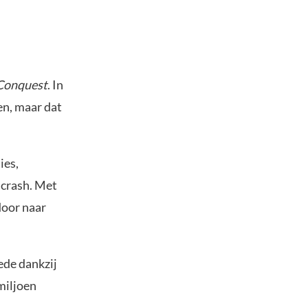
Conquest
. In
en, maar dat
ies,
crash. Met
door naar
ede dankzij
miljoen