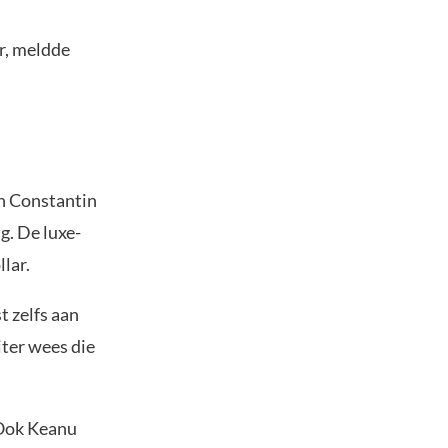
r, meldde
on Constantin
g. De luxe-
lar.
t zelfs aan
iter wees die
 Ook Keanu