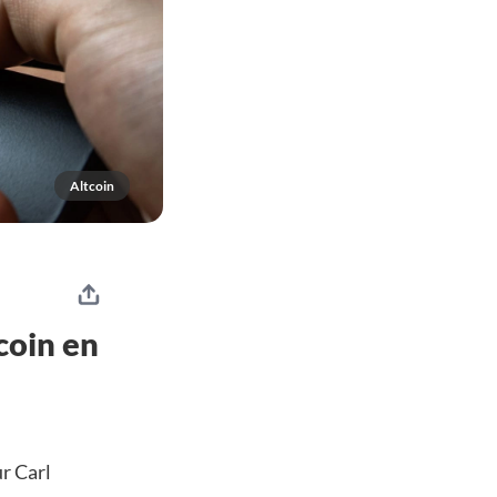
Altcoin
coin en
r Carl