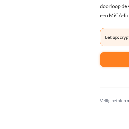
doorloop de v
een MiCA-lic
Let op:
crypt
Veilig betalen 