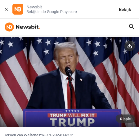
Newsbit
Bekijk
Bekijk in de Google Play store
Ripple
Jeroen van Welsenes
16-11-2024
14:12