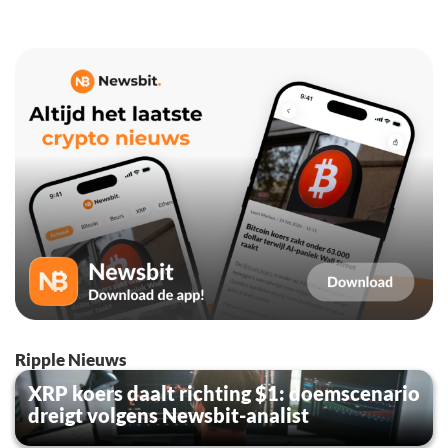
Ripple Nieuws
XRP koers daalt richting $1: doemscenario
dreigt volgens Newsbit-analist