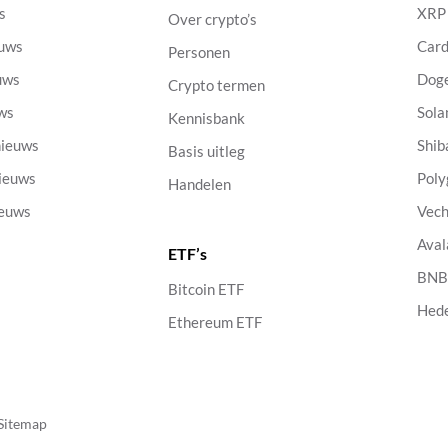
s
XRP
Over crypto’s
euws
Car
Personen
uws
Dog
Crypto termen
uws
Sola
Kennisbank
nieuws
Shib
Basis uitleg
nieuws
Poly
Handelen
ieuws
Vech
Aval
ETF’s
s
BN
Bitcoin ETF
Hed
Ethereum ETF
Sitemap