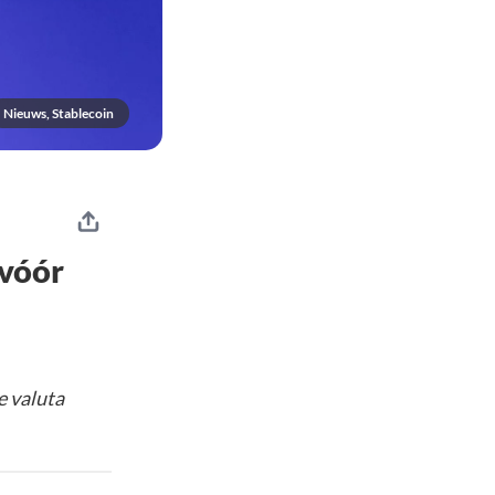
Nieuws, Stablecoin
 vóór
e valuta