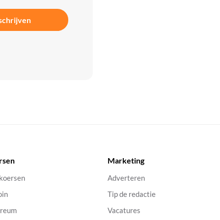
schrijven
rsen
Marketing
 koersen
Adverteren
oin
Tip de redactie
ereum
Vacatures