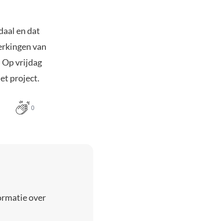
daal en dat
erkingen van
 Op vrijdag
et project.
0
ormatie over