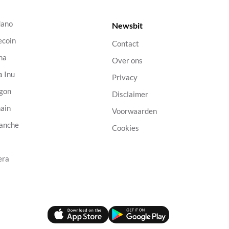
dano
Newsbit
ecoin
Contact
na
Over ons
a Inu
Privacy
gon
Disclaimer
ain
Voorwaarden
anche
Cookies
B
era