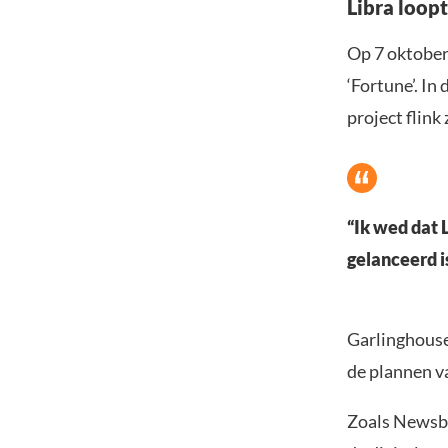
Libra loop
Op 7 oktober
‘Fortune’. In
project flink 
“Ik wed dat 
gelanceerd is
Garlinghouse
de plannen v
Zoals Newsb