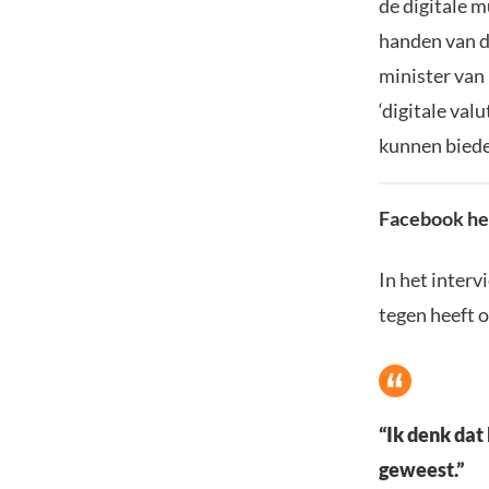
de digitale m
handen van d
minister van
‘digitale val
kunnen bied
Facebook hee
In het interv
tegen heeft o
“Ik denk dat
geweest.”