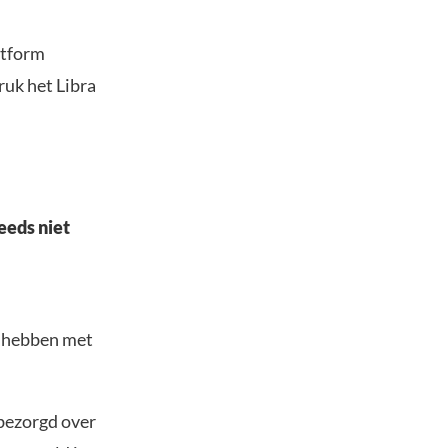
atform
ruk het Libra
eeds niet
n hebben met
 bezorgd over