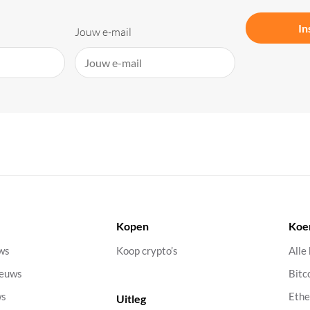
In
Jouw e-mail
Kopen
Koe
uws
Koop crypto’s
Alle
ieuws
Bitc
ws
Eth
Uitleg