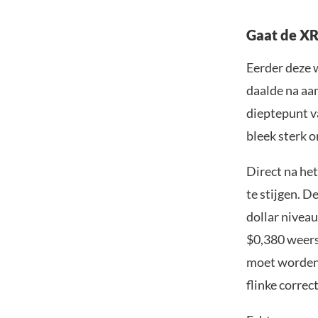
Gaat de XR
Eerder deze 
daalde na aa
dieptepunt va
bleek sterk 
Direct na he
te stijgen. D
dollar nivea
$0,380 weers
moet worden. 
flinke correc