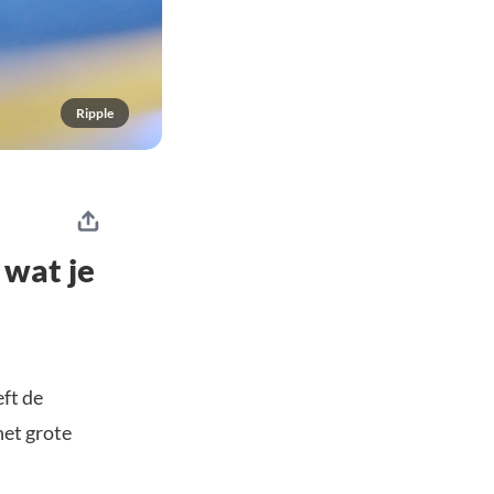
Ripple
 wat je
eft de
het grote