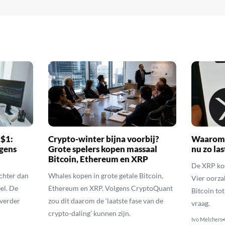
 $1:
Crypto-winter bijna voorbij?
Waarom 
gens
Grote spelers kopen massaal
nu zo las
Bitcoin, Ethereum en XRP
De XRP koer
echter dan
Whales kopen in grote getale Bitcoin,
Vier oorza
el. De
Ethereum en XRP. Volgens CryptoQuant
Bitcoin to
 verder
zou dit daarom de ‘laatste fase van de
vraag.
crypto-daling’ kunnen zijn.
Ivo Melchers