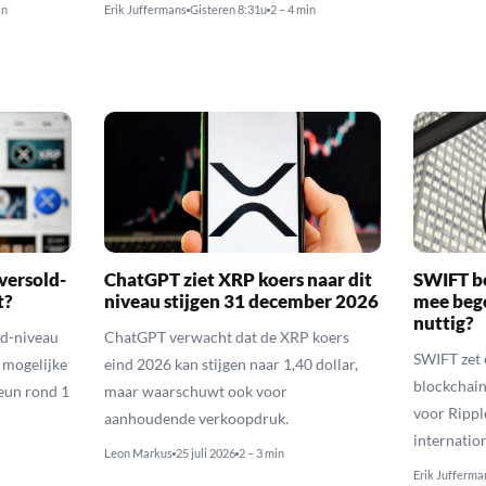
in
Erik Juffermans
Gisteren 8:31u
2 – 4 min
versold-
ChatGPT ziet XRP koers naar dit
SWIFT b
t?
niveau stijgen 31 december 2026
mee bego
nuttig?
ld-niveau
ChatGPT verwacht dat de XRP koers
SWIFT zet 
n mogelijke
eind 2026 kan stijgen naar 1,40 dollar,
blockchain
eun rond 1
maar waarschuwt ook voor
voor Rippl
aanhoudende verkoopdruk.
internatio
Leon Markus
25 juli 2026
2 – 3 min
Erik Jufferma