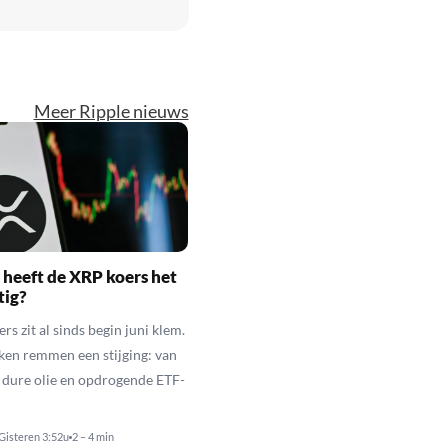
Meer Ripple nieuws
heeft de XRP koers het
tig?
s zit al sinds begin juni klem.
ken remmen een stijging: van
t dure olie en opdrogende ETF-
Gisteren 3:52u
2 – 4 min