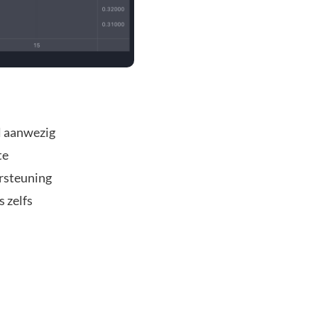
al aanwezig
te
ersteuning
s zelfs