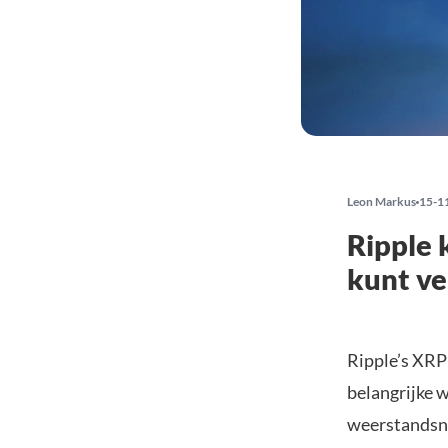
Leon Markus
15-1
Ripple 
kunt v
Ripple’s XRP 
belangrijke 
weerstandsni