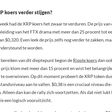
P koers verder stijgen?
week had de XRP koers het zwaar te verduren. De prijs van
nleiding van het FTX drama met meer dan 25 procent tot e
n $0,320. Even leek de prijs zelfs nog verder te zakken, ma
ondersteund te worden.
t bereiken van dit dieptepunt begon de
Ripple koers
dan ook
e prijs klom met meer dan 15 procent en wist het belangrij
u te overwinnen. Op dit moment probeert de XRP token dus 
tandsniveau aan te vallen. $0,38 is een cruciaal niveau di
Alleen dan kan de rally zich voortzetten. Als dat niet lukt l
tie een logisch vooruitzicht.