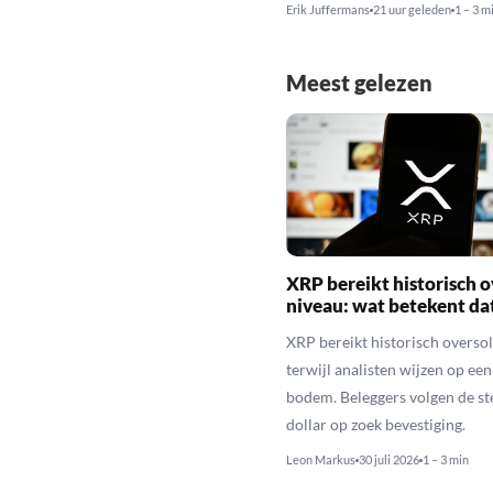
Erik Juffermans
21 uur geleden
1 – 3 m
Meest gelezen
XRP bereikt historisch o
niveau: wat betekent da
XRP bereikt historisch overso
terwijl analisten wijzen op ee
bodem. Beleggers volgen de st
dollar op zoek bevestiging.
Leon Markus
30 juli 2026
1 – 3 min