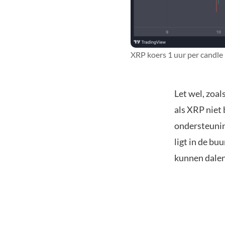
XRP koers 1 uur per candle
Let wel, zoal
als XRP niet 
ondersteunin
ligt in de bu
kunnen dalen