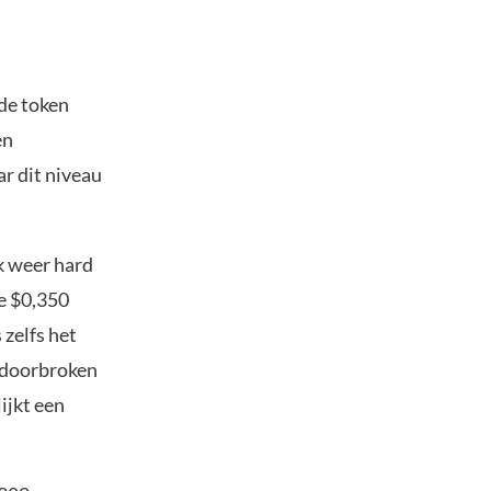
 de token
en
ar dit niveau
 weer hard
ke $0,350
zelfs het
e doorbroken
ijkt een