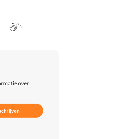
3
ormatie over
schrijven