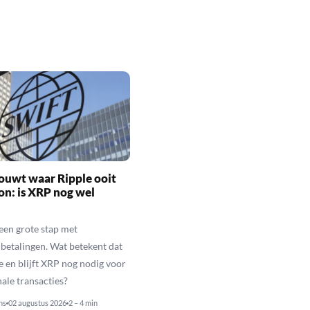
ouwt waar Ripple ooit
n: is XRP nog wel
een grote stap met
betalingen. Wat betekent dat
e en blijft XRP nog nodig voor
nale transacties?
ns
02 augustus 2026
2 – 4 min