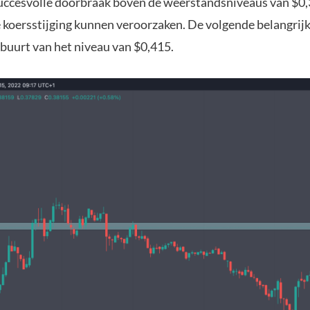
succesvolle doorbraak boven de weerstandsniveaus van $0
 koersstijging kunnen veroorzaken. De volgende belangrij
e buurt van het niveau van $0,415.