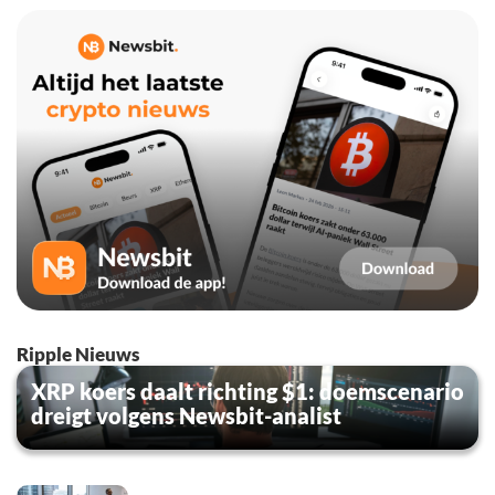
Ripple Nieuws
XRP koers daalt richting $1: doemscenario
dreigt volgens Newsbit-analist