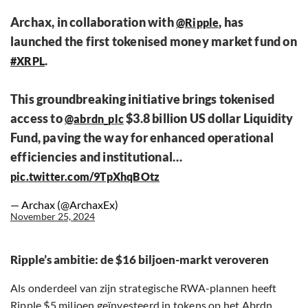
Archax, in collaboration with
, has
@Ripple
launched the first tokenised money market fund on
.
#XRPL
This groundbreaking initiative brings tokenised
access to
$3.8 billion US dollar Liquidity
@abrdn_plc
Fund, paving the way for enhanced operational
efficiencies and institutional…
pic.twitter.com/9TpXhqBOtz
— Archax (@ArchaxEx)
November 25, 2024
Ripple’s ambitie: de $16 biljoen-markt veroveren
Als onderdeel van zijn strategische RWA-plannen heeft
Ripple $5 miljoen geïnvesteerd in tokens op het Abrdn