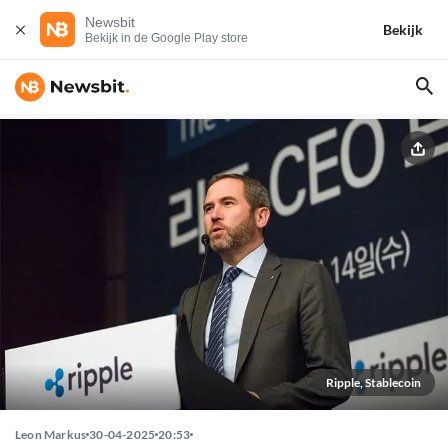
Newsbit
Bekijk
Bekijk in de Google Play store
Ripple, Stablecoin
Leon Markus
30-04-2025
20:53