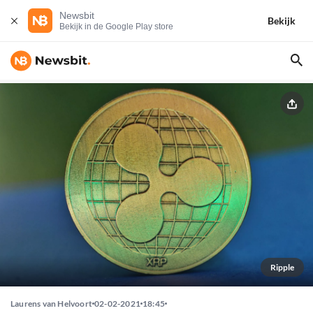
Newsbit
Bekijk
Bekijk in de Google Play store
Ripple
Laurens van Helvoort
02-02-2021
18:45