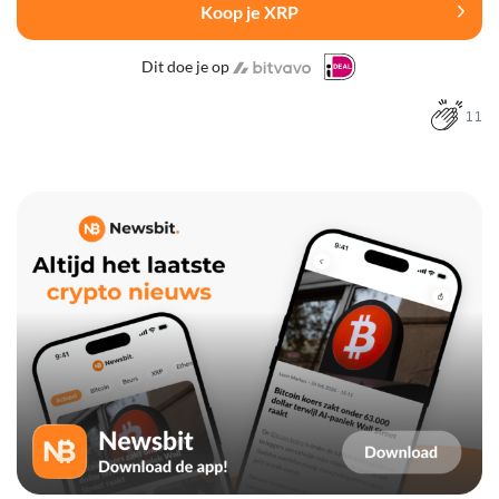
Koop je XRP
Dit doe je op
11