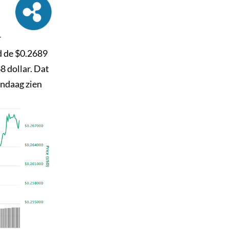
r
d de $0.2689
8 dollar. Dat
andaag zien