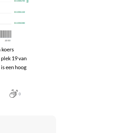
 koers
 plek 19 van
is een hoog
0