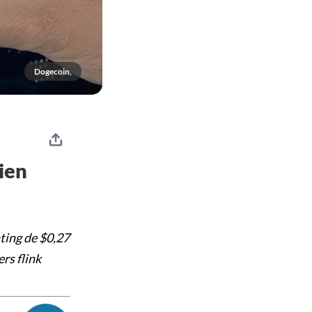
Dogecoin,
ien
hting de $0,27
rs flink