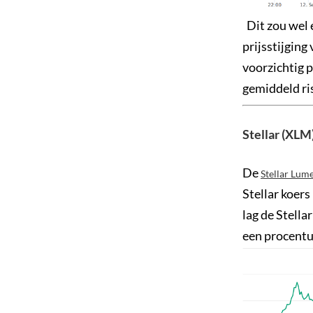
Dit zou wel e
prijsstijging
voorzichtig 
gemiddeld ri
Stellar (XLM)
De
Stellar Lum
Stellar koers
lag de Stella
een procentue