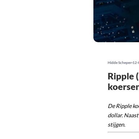
Hidde Scheper
12-
Ripple 
koersen
De Ripple koe
dollar. Naast
stijgen.