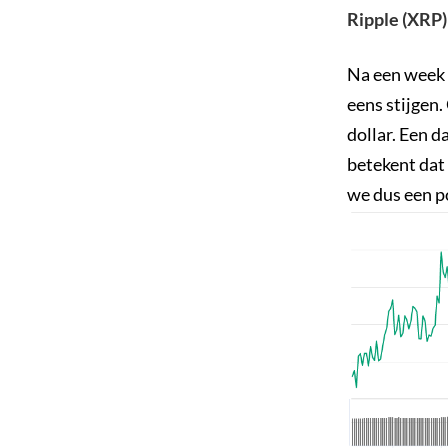
Ripple (XRP)
Na een week 
eens stijgen.
dollar. Een d
betekent dat
we dus een po