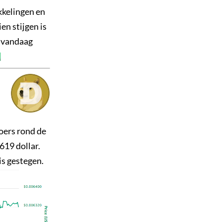
kkelingen en
n stijgen is
n vandaag
L
oers rond de
619 dollar.
is gestegen.