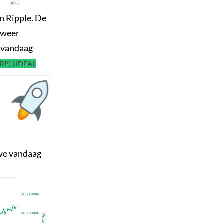
an Ripple. De
n weer
n vandaag
RP) | IDEAL
 we vandaag