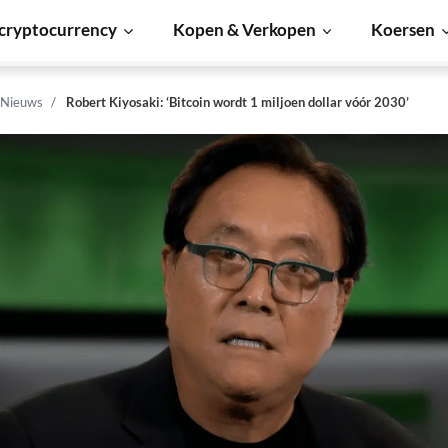
cryptocurrency
Kopen & Verkopen
Koersen
 Nieuws
Robert Kiyosaki: ‘Bitcoin wordt 1 miljoen dollar vóór 2030’