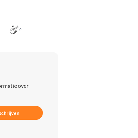
0
ormatie over
schrijven