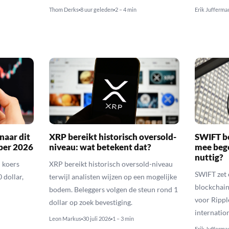
Thom Derks
8 uur geleden
2 – 4 min
Erik Jufferma
naar dit
XRP bereikt historisch oversold-
SWIFT b
ber 2026
niveau: wat betekent dat?
mee bego
nuttig?
 koers
XRP bereikt historisch oversold-niveau
SWIFT zet 
 dollar,
terwijl analisten wijzen op een mogelijke
blockchain
bodem. Beleggers volgen de steun rond 1
voor Rippl
dollar op zoek bevestiging.
internatio
Leon Markus
30 juli 2026
1 – 3 min
Erik Jufferma