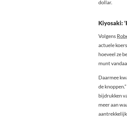
dollar.
Kiyosaki: ‘
Volgens
Robe
actuele koers
hoeveel ze be
munt vandaag
Daarmee kwam 
de knoppen.”
bijdrukken va
meer aan waar
aantrekkelijk