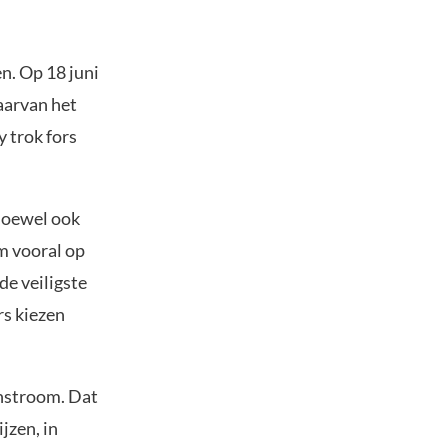
en. Op 18 juni
aarvan het
y trok fors
Hoewel ook
m vooral op
de veiligste
rs kiezen
instroom. Dat
jzen, in