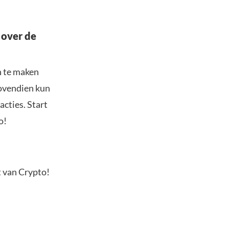
 over de
n te maken
Bovendien kun
acties. Start
o!
t van Crypto!