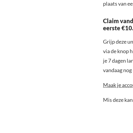
plaats van ee
Claim vand
eerste €10
Grijp deze u
via de knop h
je 7 dagen la
vandaag nog e
Maak je accou
Mis deze kans