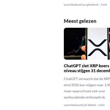
Leon Markus
4 uur geleden
2 – 3 min
Meest gelezen
ChatGPT ziet XRP koers 
niveau stijgen 31 decem
ChatGPT verwacht dat de XRP
eind 2026 kan stijgen naar 1,40
maar waarschuwt ook voor
aanhoudende verkoopdruk.
Leon Markus
25 juli 2026
2 – 3 min