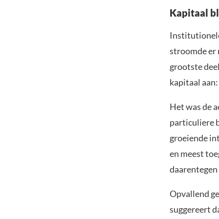
Kapitaal bl
Institutionel
stroomde er m
grootste deel
kapitaal aan:
Het was de a
particuliere
groeiende int
en meest toe
daarentegen 
Opvallend ge
suggereert da