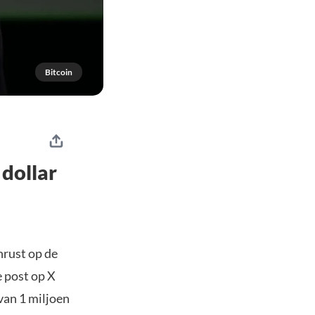
Bitcoin
 dollar
nrust op de
e post op X
 van 1 miljoen