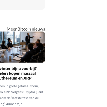
Meer Bitcoin nieuws
inter bijna voorbij?
elers kopen massaal
 Ethereum en XRP
en in grote getale Bitcoin,
en XRP. Volgens CryptoQuant
rom de ‘laatste fase van de
ing’ kunnen zijn.