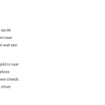
n op de
en naar
om wat een
eld is naar
deloos
 hem steeds
 zilver