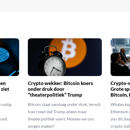
een
Crypto wekker: Bitcoin koers
Crypto-w
 ziet
onder druk door
Grote sp
“theaterpolitiek” Trump
Bitcoin,
rustig,
Bitcoin staat vandaag onder druk, terwijl
Whales kop
Iran roept dat Trump alleen maar
Ethereum 
uist
theaterpolitiek voert. Moeten we ons
zou dit daa
zorgen maken?
crypto-dal