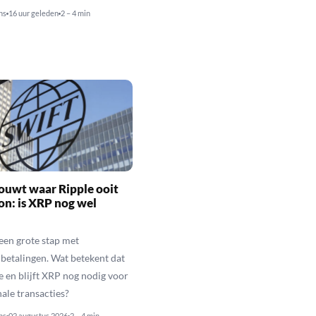
ns
16 uur geleden
2 – 4 min
ouwt waar Ripple ooit
n: is XRP nog wel
een grote stap met
betalingen. Wat betekent dat
e en blijft XRP nog nodig voor
nale transacties?
ns
02 augustus 2026
2 – 4 min